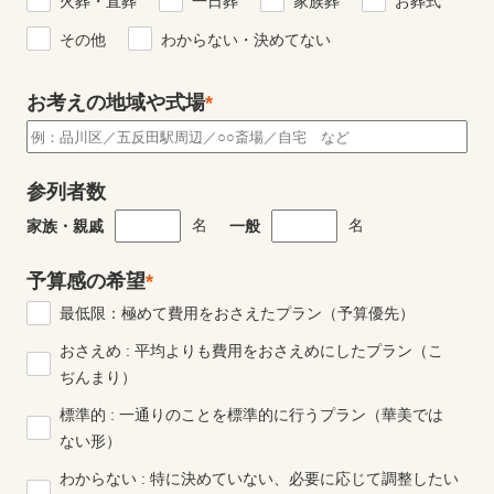
火葬・直葬
一日葬
家族葬
お葬式
その他
わからない・決めてない
お考えの地域や式場
*
参列者数
名
名
家族・親戚
一般
予算感の希望
*
最低限：極めて費用をおさえたプラン（予算優先）
おさえめ : 平均よりも費用をおさえめにしたプラン（こ
ぢんまり）
標準的 : 一通りのことを標準的に行うプラン（華美では
ない形）
わからない : 特に決めていない、必要に応じて調整したい