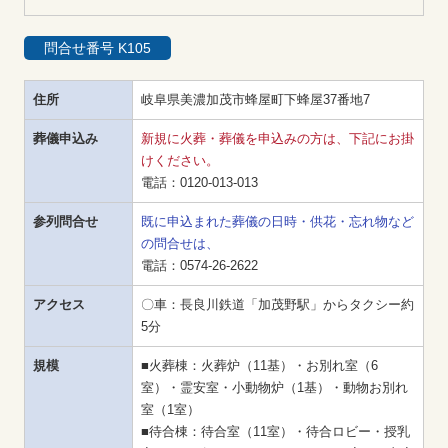
問合せ番号 K105
住所
岐阜県美濃加茂市蜂屋町下蜂屋37番地7
葬儀申込み
新規に火葬・葬儀を申込みの方は、下記にお掛
けください。
電話：
0120-013-013
参列問合せ
既に申込まれた葬儀の日時・供花・忘れ物など
の問合せは、
電話：
0574-26-2622
アクセス
〇車：長良川鉄道「加茂野駅」からタクシー約
5分
規模
■火葬棟：火葬炉（11基）・お別れ室（6
室）・霊安室・小動物炉（1基）・動物お別れ
室（1室）

■待合棟：待合室（11室）・待合ロビー・授乳