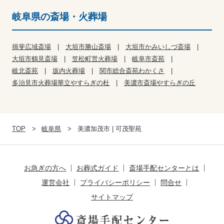
岐阜県の斎場・火葬場
揖斐広域斎場
大垣市勝山斎場
大垣市かみいしづ斎場
大垣市鶴見斎場
笠松町営火葬場
岐阜市斎苑
岐北斎苑
坂内火葬場
関市総合斎苑わかくさ
多治見市火葬場華立やすらぎの杜
美濃市斎場やすらぎの丘
TOP
岐阜県
美濃加茂市 | 可茂聖苑
お急ぎの方へ
お葬式ガイド
斎場手配センターとは
運営会社
プライバシーポリシー
問合せ
サイトマップ