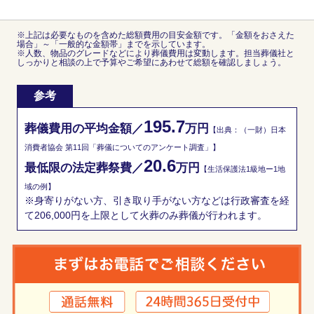
※上記は必要なものを含めた総額費用の目安金額です。「金額をおさえた
場合」～「一般的な金額帯」までを示しています。
※人数、物品のグレードなどにより葬儀費用は変動します。担当葬儀社と
しっかりと相談の上で予算やご希望にあわせて総額を確認しましょう。
参考
195.7
葬儀費用の平均金額／
万円
【出典：（一財）日本
消費者協会 第11回「葬儀についてのアンケート調査」】
20.6
最低限の法定葬祭費／
万円
【生活保護法1級地ー1地
域の例】
※身寄りがない方、引き取り手がない方などは行政審査を経
て206,000円を上限として火葬のみ葬儀が行われます。