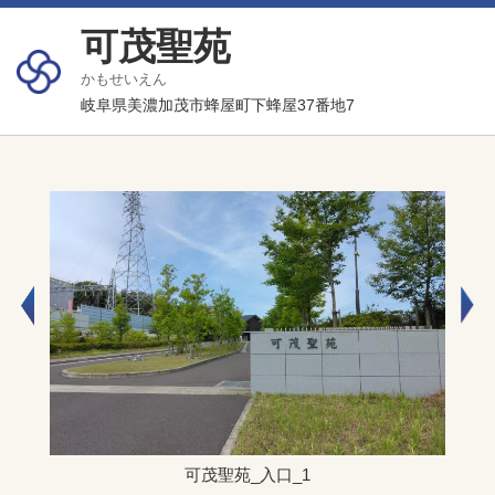
可茂聖苑
かもせいえん
岐阜県美濃加茂市蜂屋町下蜂屋37番地7
可茂聖苑_入口_1