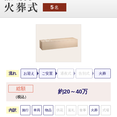
5
名
流れ
お迎え
ご安置
通夜式
告別式
火葬
総額
約20～40万
（税込）
内訳
施行
車両
物品
供花
返礼
食事
火葬
式場