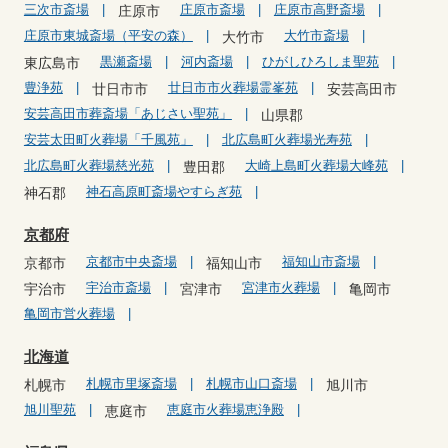
三次市斎場
庄原市斎場
庄原市高野斎場
庄原市
庄原市東城斎場（平安の森）
大竹市斎場
大竹市
黒瀬斎場
河内斎場
ひがしひろしま聖苑
東広島市
豊浄苑
廿日市市火葬場霊峯苑
廿日市市
安芸高田市
安芸高田市葬斎場「あじさい聖苑」
山県郡
安芸太田町火葬場「千風苑」
北広島町火葬場光寿苑
北広島町火葬場慈光苑
大崎上島町火葬場大峰苑
豊田郡
神石高原町斎場やすらぎ苑
神石郡
京都府
京都市中央斎場
福知山市斎場
京都市
福知山市
宇治市斎場
宮津市火葬場
宇治市
宮津市
亀岡市
亀岡市営火葬場
北海道
札幌市里塚斎場
札幌市山口斎場
札幌市
旭川市
旭川聖苑
恵庭市火葬場恵浄殿
恵庭市