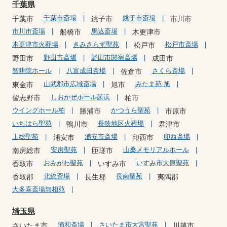
千葉県
千葉市斎場
銚子市斎場
千葉市
銚子市
市川市
市川市斎場
馬込斎場
船橋市
木更津市
木更津市火葬場
きみさらず聖苑
松戸市斎場
松戸市
野田市斎場
野田市関宿斎場
野田市
成田市
智耕院ホール
八富成田斎場
さくら斎場
佐倉市
山武郡市広域斎場
みたま苑 旭
東金市
旭市
しおかぜホール茜浜
習志野市
柏市
ウイングホール柏
かつうら聖苑
勝浦市
市原市
いちはら聖苑
長狭地区火葬場
鴨川市
君津市
上総聖苑
浦安市斎場
印西斎場
浦安市
印西市
安房聖苑
山桑メモリアルホール
南房総市
匝瑳市
おみがわ聖苑
いすみ市大原聖苑
香取市
いすみ市
北総斎場
長南聖苑
香取郡
長生郡
夷隅郡
大多喜斎場無相苑
埼玉県
浦和斎場
さいたま市大宮聖苑
さいたま市
川越市