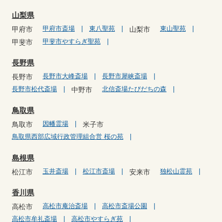
山梨県
甲府市斎場
東八聖苑
東山聖苑
甲府市
山梨市
甲斐市やすらぎ聖苑
甲斐市
長野県
長野市大峰斎場
長野市犀峡斎場
長野市
長野市松代斎場
北信斎場たびだちの森
中野市
鳥取県
因幡霊場
鳥取市
米子市
鳥取県西部広域行政管理組合営 桜の苑
島根県
玉井斎場
松江市斎場
独松山霊苑
松江市
安来市
香川県
高松市庵治斎場
高松市斎場公園
高松市
高松市牟礼斎場
高松市やすらぎ苑