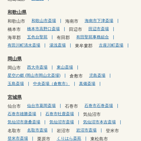
和歌山県
和歌山市斎場
海南市下津斎場
和歌山市
海南市
橋本市高野口斎場
田辺市斎場
橋本市
田辺市
五色台聖苑
有田聖苑事務組合
海草郡
有田郡
有田川町清水斎場
湯浅斎場
古座川町斎場
東牟婁郡
岡山県
西大寺斎場
東山斎場
岡山市
星空の郷 (岡山市岡山北斎場)
児島斎場
倉敷市
玉島斎場
中央斎場（倉敷市）
真備斎場
宮城県
仙台市葛岡斎場
石巻市石巻斎場
仙台市
石巻市
石巻市雄勝斎場
石巻市牡鹿斎場
気仙沼市
気仙沼市唐桑斎場
気仙沼市斎場
気仙沼市本吉斎場
名取市斎場
岩沼市斎場
名取市
岩沼市
登米市
登米市斎場
くりはら斎苑
栗原市
東松島市