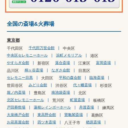
全国の斎場&火葬場
東京都
千代田万世会館
千代田区
中央区
中央区セレモニーホール
浜町メモリアル
港区
やすらぎ会館
落合斎場
富岡斎場
新宿区
江東区
桐ヶ谷斎場
なぎさ会館
品川区
目黒区
セレモニー目黒
平和の森会館
臨海斎場
大田区
みどり会館
代々幡斎場
世田谷区
渋谷区
杉並区
堀ノ内斎場
南池袋斎場
豊島区
北区
北区セレモニーホール
町屋斎場
荒川区
板橋区
戸田葬祭場
蓮根レインボーホール
舟渡斎場
練馬区
大泉橋戸会館
東高野会館
寶亀閣斎場
葛飾区
お花茶屋会館
四ツ木斎場
楢原斎場
八王子市