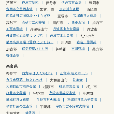
芦屋市聖苑
伊丹市営斎場
芦屋市
伊丹市
豊岡市
豊岡市立豊岡斎場
加古川市斎場
加古川市
西脇市
西脇多可広域斎場 やすらぎ苑
宝塚市営火葬場
宝塚市
高砂市立火葬場
川西市斎場
高砂市
川西市
加西市
加西市斎場
丹波篠山市営斎場
丹波篠山市
丹波市
丹波市柏原斎場つつじ苑
丹波市氷上斎場
たつの市
播磨高原斎場（通称 こぶし苑）
猪名川霊照苑
川辺郡
稲美斎場ひじり苑
市川斎場
加古郡
神崎郡
美方郡
香住斎場
奈良県
西方寺 まんだらぼう
正覚寺 暁光ホール
奈良市
奈良市斎苑 旅立ちの杜
常称寺
大和郡山市
大和郡山市清浄会館
橿原市営斎場
橿原市
桜井市
桜井市火葬場
宇陀市営榛原斎場
宇陀市
生駒郡
斑鳩町営火葬場
生駒市営火葬場
三郷町営竜の子斎場
平群野菊の里斎場
宇陀市営不帰堂火葬場
宇陀郡
静香苑
北葛城郡