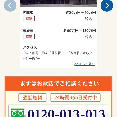
火葬式
火葬式
約30万円〜40万円
総額
総額
（税込）
家族葬
家族葬
約90万円～130万円
総額
総額
（税込）
アクセス
アクセス
〇車：都営三田線 「蓮根駅」・「西台駅」からタ
〇徒歩：東
クシー約7分
>> もっと見る