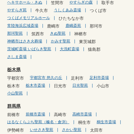
ヘキサホール・きぬ
やすらぎの森
笠間市
取手市
やすらぎ苑
うしくあみ斎場
牛久市
つくば市
つくばメモリアルホール
ひたちなか市
常陸海浜広域斎場
鹿嶋斎苑
鹿嶋市
那珂市
那珂聖苑
きぬ聖苑
筑西市
神栖市
神栖市はさき火葬場
かみす聖苑
東茨城郡
茨城町斎場 いばらき聖苑
大洗町斎場
猿島郡
さしま斎場
栃木県
宇都宮市 悠久の丘
足利市斎場
宇都宮市
足利市
栃木市斎場
日光聖苑
栃木市
日光市
小山市
小山聖苑
群馬県
前橋市斎場
高崎市斎場
前橋市
高崎市
はるなくらぶち聖苑（榛名・倉渕）
桐生市斎場
桐生市
いせさき聖苑
さかい聖苑
伊勢崎市
太田市