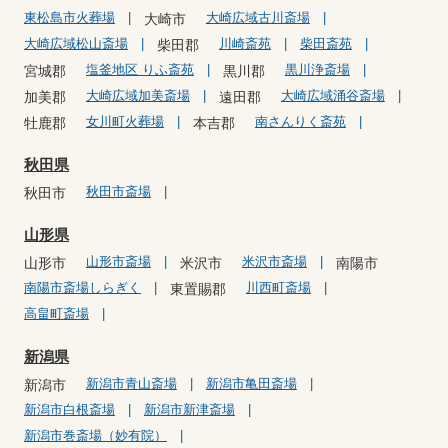
東松島市火葬場
大崎広域古川斎場
大崎市
大崎広域松山斎場
川崎斎苑
柴田斎苑
柴田郡
塩釜地区 りふ斎苑
黒川浄斎場
宮城郡
黒川郡
大崎広域加美斎場
大崎広域涌谷斎場
加美郡
遠田郡
女川町火葬場
南さんりく斎苑
牡鹿郡
本吉郡
秋田県
秋田市斎場
秋田市
山形県
山形市斎場
米沢市斎場
山形市
米沢市
南陽市
南陽市斎場しらぎく
川西町斎場
東置賜郡
高畠町斎場
新潟県
新潟市青山斎場
新潟市亀田斎場
新潟市
新潟市白根斎場
新潟市新津斎場
新潟市巻斎場（妙有院）