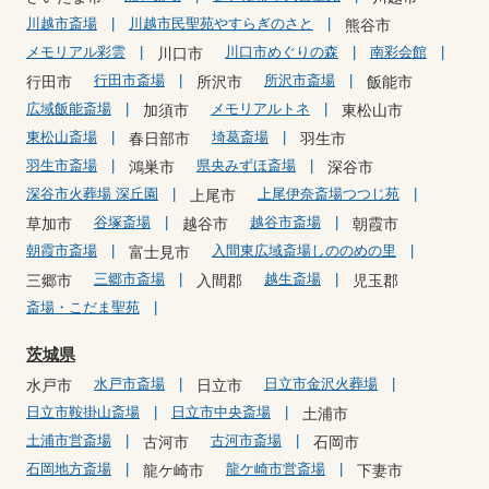
川越市斎場
川越市民聖苑やすらぎのさと
熊谷市
メモリアル彩雲
川口市めぐりの森
南彩会館
川口市
行田市斎場
所沢市斎場
行田市
所沢市
飯能市
広域飯能斎場
メモリアルトネ
加須市
東松山市
東松山斎場
埼葛斎場
春日部市
羽生市
羽生市斎場
県央みずほ斎場
鴻巣市
深谷市
深谷市火葬場 深丘園
上尾伊奈斎場つつじ苑
上尾市
谷塚斎場
越谷市斎場
草加市
越谷市
朝霞市
朝霞市斎場
入間東広域斎場しののめの里
富士見市
三郷市斎場
越生斎場
三郷市
入間郡
児玉郡
斎場・こだま聖苑
茨城県
水戸市斎場
日立市金沢火葬場
水戸市
日立市
日立市鞍掛山斎場
日立市中央斎場
土浦市
土浦市営斎場
古河市斎場
古河市
石岡市
石岡地方斎場
龍ケ崎市営斎場
龍ケ崎市
下妻市