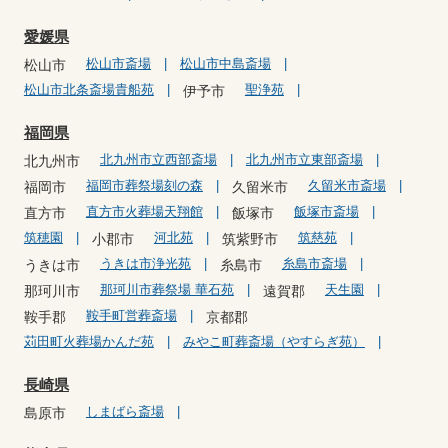
愛媛県
松山市斎場
松山市中島斎場
松山市
松山市北条斎場貴船苑
聖浄苑
伊予市
福岡県
北九州市立西部斎場
北九州市立東部斎場
北九州市
福岡市葬祭場刻の森
久留米市斎場
福岡市
久留米市
直方市火葬場天翔館
飯塚市斎場
直方市
飯塚市
筑穂園
河北苑
筑慈苑
小郡市
筑紫野市
うきは市浄光苑
糸島市斎場
うきは市
糸島市
那珂川市葬祭場 華石苑
天生園
那珂川市
遠賀郡
鞍手町営葬斎場
鞍手郡
京都郡
苅田町火葬場かんだ苑
みやこ町葬斎場（やすらぎ苑）
長崎県
しまばら斎場
島原市