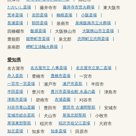
たかいし斎場
藤井寺市営火葬場
藤井寺市
東大阪市
荒本斎場
岩田斎場
楠根斎場
小阪斎場
長瀬斎場
額田斎場
泉南阪南共立火葬場
泉南市
飯盛斎場
大阪狭山市立斎場
四條畷市
大阪狭山市
能勢町営斎場
忠岡町立忠岡斎場
豊能郡
泉北郡
岬町立淡輪火葬場
泉南郡
愛知県
名古屋市立 八事斎場
名古屋市立第二斎場
名古屋市
舟入斎苑
豊橋市斎場
豊橋市
一宮市
一宮市一宮斎場
瀬戸市斎苑
瀬戸市
半田市
半田斎場
豊川市斎場会館 永遠の森
豊川市
津島市
津島市斎場
衣浦斎園
碧南市
刈谷市
刈谷市青山斎園
豊田市 古瀬間聖苑
豊田市
安城市
安城市総合斎苑
尾張北部聖苑
犬山市
小牧市
尾張東部聖苑
稲沢市祖父江斎場
稲沢市
大府市
知北斎場
知多斎場
知多市
田原市