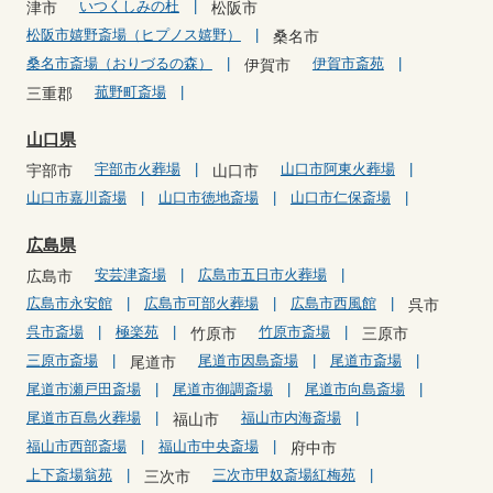
いつくしみの杜
津市
松阪市
松阪市嬉野斎場（ヒプノス嬉野）
桑名市
桑名市斎場（おりづるの森）
伊賀市斎苑
伊賀市
菰野町斎場
三重郡
山口県
宇部市火葬場
山口市阿東火葬場
宇部市
山口市
山口市嘉川斎場
山口市徳地斎場
山口市仁保斎場
広島県
安芸津斎場
広島市五日市火葬場
広島市
広島市永安館
広島市可部火葬場
広島市西風館
呉市
呉市斎場
極楽苑
竹原市斎場
竹原市
三原市
三原市斎場
尾道市因島斎場
尾道市斎場
尾道市
尾道市瀬戸田斎場
尾道市御調斎場
尾道市向島斎場
尾道市百島火葬場
福山市内海斎場
福山市
福山市西部斎場
福山市中央斎場
府中市
上下斎場翁苑
三次市甲奴斎場紅梅苑
三次市