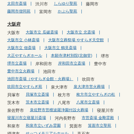
太田市斎場
しらゆり聖苑
渋川市
藤岡市
藤岡市偕同苑
かぶら聖苑
富岡市
大阪府
大阪市立 瓜破斎場
大阪市立 北斎場
大阪市
大阪市立 小林斎場
大阪市立葬祭場 やすらぎ天空館
大阪市立 佃斎場
大阪市立 鶴見斎場
大正やすらぎホール
本願寺津村別院(北御堂)
堺市
堺市立斎場
岸和田市立斎場
岸和田市
豊中市
豊中市立火葬場
池田市
池田市斎場（やすらぎ会館・火葬場）
吹田市
吹田市立やすらぎ苑
泉大津市営火葬場
泉大津市
貝塚市立斎場
枚方市立やすらぎの杜
貝塚市
枚方市
茨木市立斎場
八尾市立斎場
茨木市
八尾市
泉佐野市営檀波羅浄園付設火葬場
泉佐野市
寝屋川市
寝屋川市立寝屋川斎場
市営斎場 金剛霊殿
河内長野市
和泉市立いずみ霊園
箕面市立聖苑
和泉市
箕面市
せっつメモリアルホール
摂津市
高石市