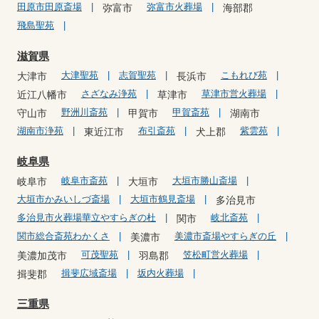
田原市田原斎場
弥富市火葬場
弥富市
海部郡
飛島聖苑
滋賀県
大津聖苑
志賀聖苑
こもれび苑
大津市
長浜市
さざなみ浄苑
草津市営火葬場
近江八幡市
草津市
野洲川斎苑
甲賀斎苑
守山市
甲賀市
湖南市
湖南市浄苑
布引斎苑
紫雲苑
東近江市
犬上郡
岐阜県
岐阜市斎苑
大垣市勝山斎場
岐阜市
大垣市
大垣市かみいしづ斎場
大垣市鶴見斎場
多治見市
多治見市火葬場華立やすらぎの杜
岐北斎苑
関市
関市総合斎苑わかくさ
美濃市斎場やすらぎの丘
美濃市
可茂聖苑
笠松町営火葬場
美濃加茂市
羽島郡
揖斐広域斎場
坂内火葬場
揖斐郡
三重県