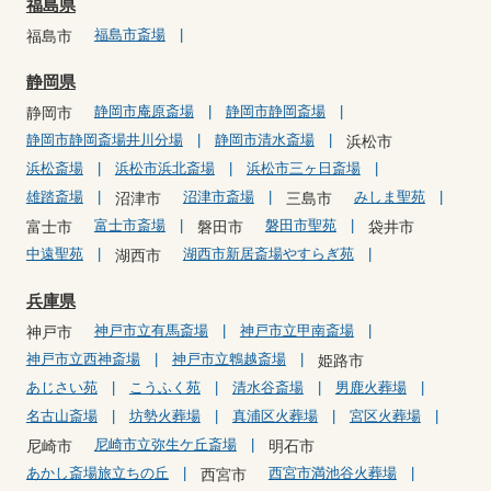
福島県
福島市斎場
福島市
静岡県
静岡市庵原斎場
静岡市静岡斎場
静岡市
静岡市静岡斎場井川分場
静岡市清水斎場
浜松市
浜松斎場
浜松市浜北斎場
浜松市三ヶ日斎場
雄踏斎場
沼津市斎場
みしま聖苑
沼津市
三島市
富士市斎場
磐田市聖苑
富士市
磐田市
袋井市
中遠聖苑
湖西市新居斎場やすらぎ苑
湖西市
兵庫県
神戸市立有馬斎場
神戸市立甲南斎場
神戸市
神戸市立西神斎場
神戸市立鵯越斎場
姫路市
あじさい苑
こうふく苑
清水谷斎場
男鹿火葬場
名古山斎場
坊勢火葬場
真浦区火葬場
宮区火葬場
尼崎市立弥生ケ丘斎場
尼崎市
明石市
あかし斎場旅立ちの丘
西宮市満池谷火葬場
西宮市