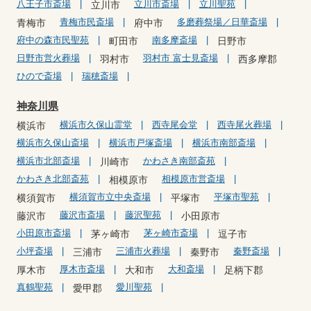
八王子市斎場
立川市斎場
立川聖苑
立川市
青梅市民斎場
多磨葬祭場／日華斎場
青梅市
府中市
府中の森市民聖苑
南多摩斎場
町田市
日野市
日野市営火葬場
羽村市 富士見斎場
羽村市
西多摩郡
ひので斎場
瑞穂斎場
神奈川県
横浜市久保山霊堂
西寺尾会堂
西寺尾火葬場
横浜市
横浜市久保山斎場
横浜市戸塚斎場
横浜市南部斎場
横浜市北部斎場
かわさき南部斎苑
川崎市
かわさき北部斎苑
相模原市営斎場
相模原市
横須賀市立中央斎場
平塚市聖苑
横須賀市
平塚市
藤沢市斎場
藤沢聖苑
藤沢市
小田原市
小田原市斎場
茅ヶ崎市斎場
茅ヶ崎市
逗子市
小坪斎場
三浦市火葬場
秦野斎場
三浦市
秦野市
厚木市斎場
大和斎場
厚木市
大和市
足柄下郡
真鶴聖苑
愛川聖苑
愛甲郡