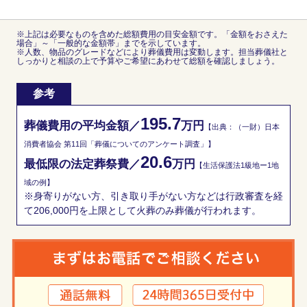
※上記は必要なものを含めた総額費用の目安金額です。「金額をおさえた
場合」～「一般的な金額帯」までを示しています。
※人数、物品のグレードなどにより葬儀費用は変動します。担当葬儀社と
しっかりと相談の上で予算やご希望にあわせて総額を確認しましょう。
参考
195.7
葬儀費用の平均金額／
万円
【出典：（一財）日本
消費者協会 第11回「葬儀についてのアンケート調査」】
20.6
最低限の法定葬祭費／
万円
【生活保護法1級地ー1地
域の例】
※身寄りがない方、引き取り手がない方などは行政審査を経
て206,000円を上限として火葬のみ葬儀が行われます。