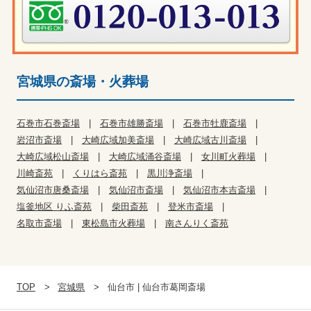
宮城県の斎場・火葬場
石巻市石巻斎場
石巻市雄勝斎場
石巻市牡鹿斎場
岩沼市斎場
大崎広域加美斎場
大崎広域古川斎場
大崎広域松山斎場
大崎広域涌谷斎場
女川町火葬場
川崎斎苑
くりはら斎苑
黒川浄斎場
気仙沼市唐桑斎場
気仙沼市斎場
気仙沼市本吉斎場
塩釜地区 りふ斎苑
柴田斎苑
登米市斎場
名取市斎場
東松島市火葬場
南さんりく斎苑
TOP
宮城県
仙台市 | 仙台市葛岡斎場