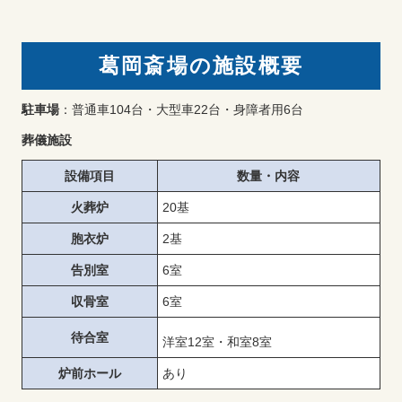
葛岡斎場の施設概要
駐車場
：普通車104台・大型車22台・身障者用6台
葬儀施設
設備項目
数量・内容
火葬炉
20基
胞衣炉
2基
告別室
6室
収骨室
6室
待合室
洋室12室・和室8室
炉前ホール
あり