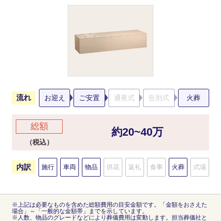
流れ
お迎え
ご安置
通夜式
告別式
火葬
総額
約20~40万
（税込）
内訳
施行
車両
物品
供花
返礼
食事
火葬
式場
※上記は必要なものを含めた総額費用の目安金額です。「金額をおさえた
場合」～「一般的な金額帯」までを示しています。
※人数、物品のグレードなどにより葬儀費用は変動します。担当葬儀社と