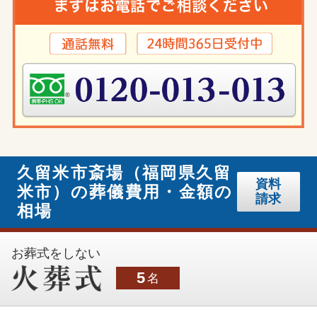
久留米市斎場（福岡県久留
資料
米市）の葬儀費用・金額の
請求
相場
お葬式をしない
5
名