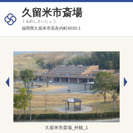
久留米市斎場
くるめしさいじょう
福岡県久留米市高良内町4030-1
久留米市斎場_外観_1