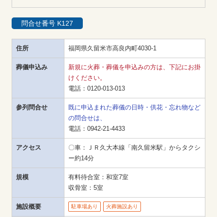
問合せ番号 K127
住所
福岡県久留米市高良内町4030-1
葬儀申込み
新規に火葬・葬儀を申込みの方は、下記にお掛
けください。
電話：
0120-013-013
参列問合せ
既に申込まれた葬儀の日時・供花・忘れ物など
の問合せは、
電話：
0942-21-4433
アクセス
〇車：ＪＲ久大本線「南久留米駅」からタクシ
ー約14分
規模
有料待合室：和室7室

収骨室：5室
施設概要
駐車場あり
火葬施設あり