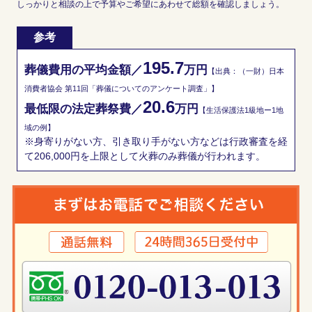
しっかりと相談の上で予算やご希望にあわせて総額を確認しましょう。
参考
195.7
葬儀費用の平均金額／
万円
【出典：（一財）日本
消費者協会 第11回「葬儀についてのアンケート調査」】
20.6
最低限の法定葬祭費／
万円
【生活保護法1級地ー1地
域の例】
※身寄りがない方、引き取り手がない方などは行政審査を経
て206,000円を上限として火葬のみ葬儀が行われます。