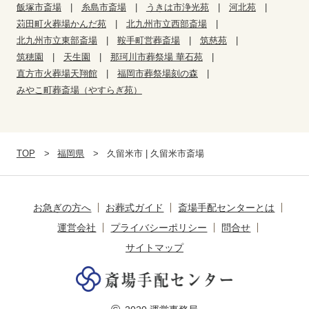
飯塚市斎場
糸島市斎場
うきは市浄光苑
河北苑
苅田町火葬場かんだ苑
北九州市立西部斎場
北九州市立東部斎場
鞍手町営葬斎場
筑慈苑
筑穂園
天生園
那珂川市葬祭場 華石苑
直方市火葬場天翔館
福岡市葬祭場刻の森
みやこ町葬斎場（やすらぎ苑）
TOP
福岡県
久留米市 | 久留米市斎場
お急ぎの方へ
お葬式ガイド
斎場手配センターとは
運営会社
プライバシーポリシー
問合せ
サイトマップ