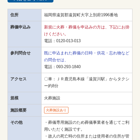
住所
福岡県遠賀郡遠賀町大字上別府1996番地
葬儀申込み
新規に火葬・葬儀を申込みの方は、下記にお掛
けください。
電話：
0120-013-013
参列問合せ
既に申込まれた葬儀の日時・供花・忘れ物など
の問合せは、
電話：
093-293-1840
アクセス
〇車：ＪＲ鹿児島本線「遠賀川駅」からタクシ
ー約8分
規模
火葬施設
施設概要
火葬施設あり
その他
・葬儀専用施設のため葬儀事業者を通じてご利
用いただく施設です。

・故人の死亡時の住所または使用者の住所が管