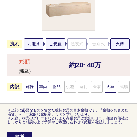
流れ
お迎え
ご安置
通夜式
告別式
火葬
総額
約20~40万
（税込）
内訳
施行
車両
物品
供花
返礼
食事
火葬
式場
※上記は必要なものを含めた総額費用の目安金額です。「金額をおさえた
場合」～「一般的な金額帯」までを示しています。
※人数、物品のグレードなどにより葬儀費用は変動します。担当葬儀社と
しっかりと相談の上で予算やご希望にあわせて総額を確認しましょう。
参考