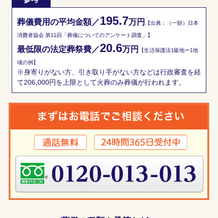
195.7
葬儀費用の平均金額／
万円
【出典：（一財）日本
消費者協会 第11回「葬儀についてのアンケート調査」】
20.6
最低限の法定葬祭費／
万円
【生活保護法1級地ー1地
域の例】
※身寄りがない方、引き取り手がない方などは行政審査を経
て206,000円を上限として火葬のみ葬儀が行われます。