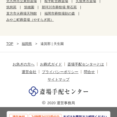
北九州市立東部斎場
鞍手町営葬斎場
久留米市斎場
筑慈苑
筑穂園
那珂川市葬祭場 華石苑
直方市火葬場天翔館
福岡市葬祭場刻の森
みやこ町葬斎場（やすらぎ苑）
TOP
福岡県
遠賀郡 | 天生園
お急ぎの方へ
お葬式ガイド
斎場手配センターとは
運営会社
プライバシーポリシー
問合せ
サイトマップ
©
2020 運営事務局