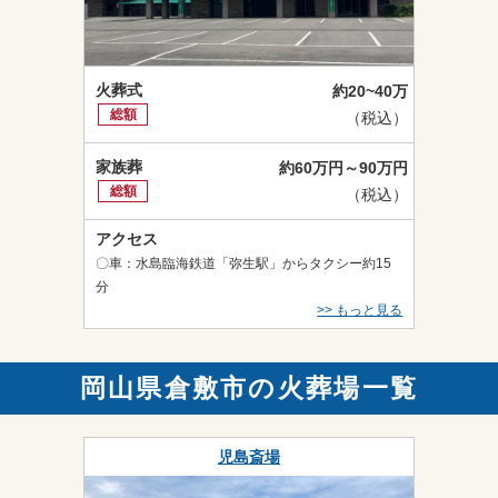
火葬式
約20~40万
総額
（税込）
家族葬
約60万円～90万円
総額
（税込）
アクセス
〇車：水島臨海鉄道「弥生駅」からタクシー約15
分
>> もっと見る
岡山県倉敷市の火葬場一覧
児島斎場