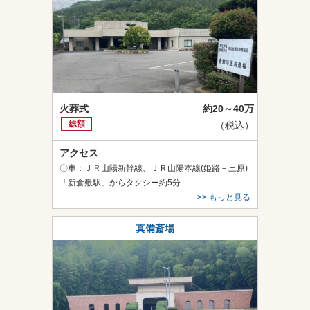
火葬式
約20～40万
総額
（税込）
アクセス
〇車：ＪＲ山陽新幹線、ＪＲ山陽本線(姫路－三原)
「新倉敷駅」からタクシー約5分
>> もっと見る
真備斎場