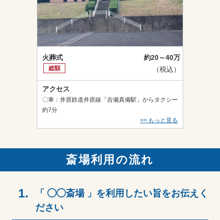
火葬式
約20～40万
総額
（税込）
アクセス
〇車：井原鉄道井原線「吉備真備駅」からタクシー
約7分
>> もっと見る
斎場利用の流れ
1.
「 ◯◯斎場 」を利用したい旨をお伝えく
ださい