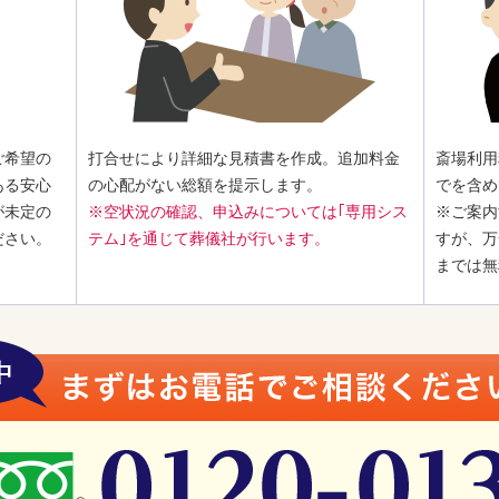
ご希望の
打合せにより詳細な見積書を作成。追加料金
斎場利用
ある安心
の心配がない総額を提示します。
でを含め
が未定の
※空状況の確認、申込みについては｢専用シス
※ご案内
ださい。
テム｣を通じて葬儀社が行います。
すが、万
までは無