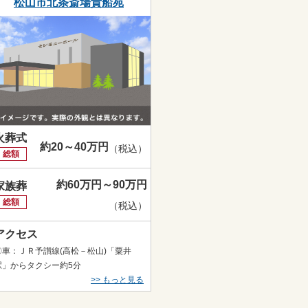
松山市北条斎場貴船苑
火葬式
約20～40万円
（税込）
総額
約60万円～90万円
家族葬
総額
（税込）
アクセス
〇車：ＪＲ予讃線(高松－松山)「粟井
駅」からタクシー約5分
>> もっと見る