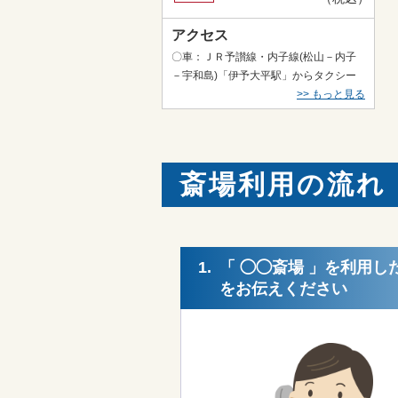
アクセス
〇車：ＪＲ予讃線・内子線(松山－内子
－宇和島)「伊予大平駅」からタクシー
約6分
>> もっと見る
斎場利用の流れ
1.
「 ◯◯斎場 」を利用し
をお伝えください