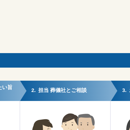
たい旨
2.
担当 葬儀社とご相談
3.