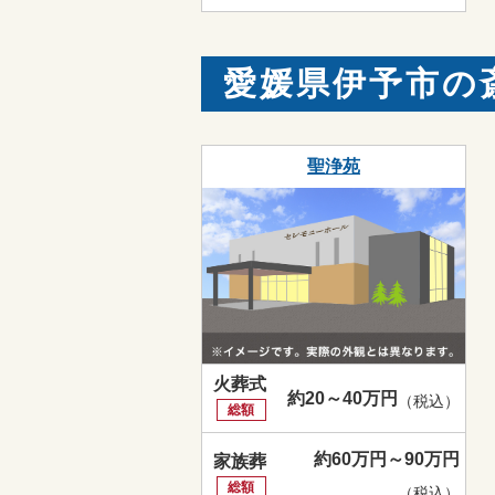
愛媛県伊予市の
聖浄苑
火葬式
約20～40万円
（税込）
総額
約60万円～90万円
家族葬
総額
（税込）