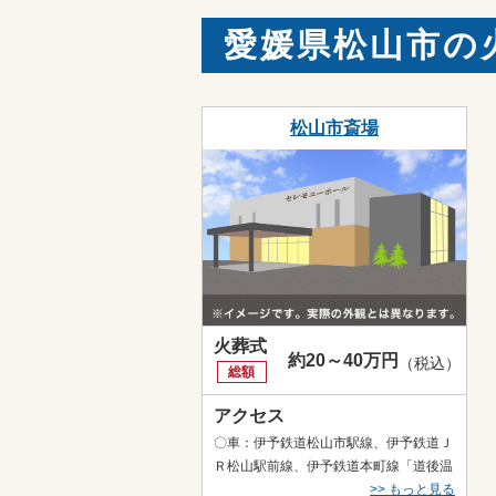
愛媛県松山市の
松山市斎場
火葬式
約20～40万円
（税込）
総額
アクセス
〇車：伊予鉄道松山市駅線、伊予鉄道Ｊ
Ｒ松山駅前線、伊予鉄道本町線「道後温
泉駅」からタクシー約12分
>> もっと見る