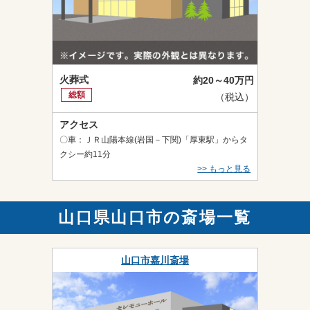
火葬式
約20～40万円
総額
（税込）
アクセス
〇車：ＪＲ山陽本線(岩国－下関)「厚東駅」からタ
クシー約11分
>> もっと見る
山口県山口市の斎場一覧
山口市嘉川斎場