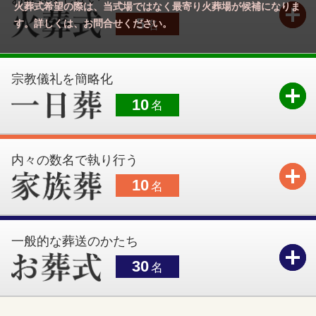
火葬式希望の際は、当式場ではなく最寄り火葬場が候補になりま
5
す。詳しくは、お問合せください。
名
宗教儀礼を簡略化
10
名
内々の数名で執り行う
10
名
一般的な葬送のかたち
30
名