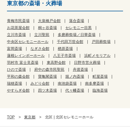
東京都の斎場・火葬場
青梅市民斎場
大泉橋戸会館
落合斎場
お花茶屋会館
桐ヶ谷斎場
セレモニー目黒
立川市斎場
立川聖苑
多磨葬祭場／日華斎場
中央区セレモニーホール
千代田万世会館
戸田葬祭場
富岡斎場
なぎさ会館
楢原斎場
蓮根レインボーホール
八王子市斎場
浜町メモリアル
羽村市 富士見斎場
東高野会館
日野市営火葬場
ひので斎場
府中の森市民聖苑
舟渡斎場
平和の森会館
寶亀閣斎場
堀ノ内斎場
町屋斎場
瑞穂斎場
みどり会館
南池袋斎場
南多摩斎場
やすらぎ会館
四ツ木斎場
代々幡斎場
臨海斎場
TOP
東京都
北区 | 北区セレモニーホール