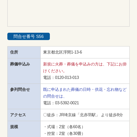
問合せ番号 S56
住所
東京都北区浮間1-13-6
葬儀申込み
新規に火葬・葬儀を申込みの方は、下記にお掛
けください。
電話：
0120-013-013
参列問合せ
既に申込まれた葬儀の日時・供花・忘れ物など
の問合せは、
電話：
03-5392-0021
アクセス
〇徒歩：JR埼京線「北赤羽駅」 より徒歩8分
規模
・式場：2室（各60名）

・控室：2室（各30畳）
