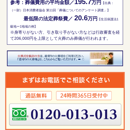
195.7
参考：葬儀費用の平均金額／
万円
【出典：
（一財）日本消費者協会 第11回「葬儀についてのアンケート調査」】
20.6
最低限の法定葬祭費／
万円
【生活保護法1
級地ー1地域の例】
※身寄りがない方、引き取り手がない方などは行政審査を経
て206,000円を上限として火葬のみ葬儀が行われます。