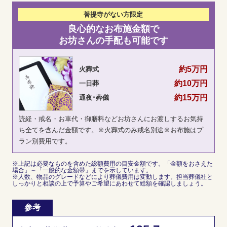
菩提寺が
ない方限定
良心的なお布施金額で
お坊さんの手配も可能です
約5万円
火葬式
約10万円
一日葬
約15万円
通夜･葬儀
読経・戒名・お車代・御膳料などお坊さんにお渡しするお気持
ち全てを含んだ金額です。※火葬式のみ戒名別途※お布施はプ
ラン別費用です。
※上記は必要なものを含めた総額費用の目安金額です。「金額をおさえた
場合」～「一般的な金額帯」までを示しています。
※人数、物品のグレードなどにより葬儀費用は変動します。担当葬儀社と
しっかりと相談の上で予算やご希望にあわせて総額を確認しましょう。
参考