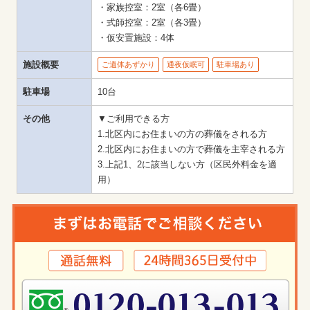
・家族控室：2室（各6畳）

・式師控室：2室（各3畳）

・仮安置施設：4体
施設概要
ご遺体あずかり
通夜仮眠可
駐車場あり
駐車場
10台
その他
▼ご利用できる方

1.北区内にお住まいの方の葬儀をされる方

2.北区内にお住まいの方で葬儀を主宰される方

3.上記1、2に該当しない方（区民外料金を適
用）