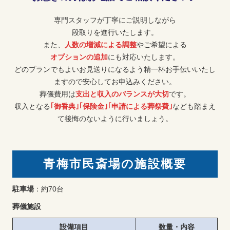
専門スタッフが丁寧にご説明しながら
段取りを進行いたします。
また、
人数の増減による調整
やご希望による
オプションの追加
にも対応いたします。
どのプランでもよいお見送りになるよう精一杯お手伝いいたし
ますので安心してお申込みください。
葬儀費用は
支出と収入のバランスが大切
です。
収入となる
｢御香典｣｢保険金｣｢申請による葬祭費｣
なども踏まえ
て後悔のないように行いましょう。
青梅市民斎場の施設概要
駐車場
：約70台
葬儀施設
設備項目
数量・内容