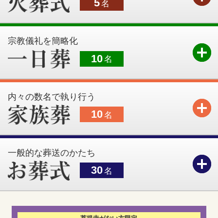
5
名
宗教儀礼を簡略化
10
名
内々の数名で執り行う
10
名
一般的な葬送のかたち
30
名