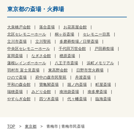
東京都の斎場・火葬場
大泉橋戸会館
落合斎場
お花茶屋会館
北区セレモニーホール
桐ヶ谷斎場
セレモニー目黒
立川市斎場
立川聖苑
多磨葬祭場／日華斎場
中央区セレモニーホール
千代田万世会館
戸田葬祭場
富岡斎場
なぎさ会館
楢原斎場
蓮根レインボーホール
八王子市斎場
浜町メモリアル
羽村市 富士見斎場
東高野会館
日野市営火葬場
ひので斎場
府中の森市民聖苑
舟渡斎場
平和の森会館
寶亀閣斎場
堀ノ内斎場
町屋斎場
瑞穂斎場
みどり会館
南池袋斎場
南多摩斎場
やすらぎ会館
四ツ木斎場
代々幡斎場
臨海斎場
TOP
東京都
青梅市 | 青梅市民斎場