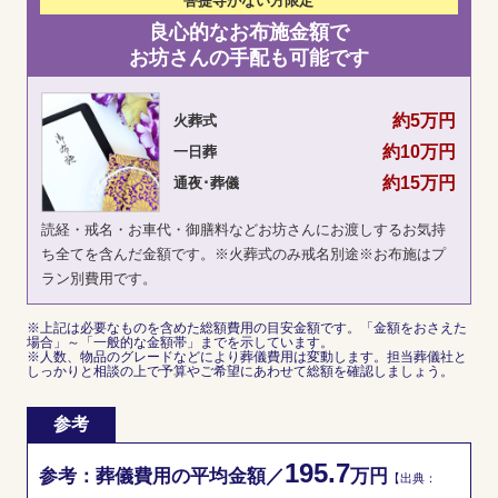
菩提寺が
ない方限定
良心的なお布施金額で
お坊さんの手配も可能です
約5万円
火葬式
約10万円
一日葬
約15万円
通夜･葬儀
読経・戒名・お車代・御膳料などお坊さんにお渡しするお気持
ち全てを含んだ金額です。※火葬式のみ戒名別途※お布施はプ
ラン別費用です。
※上記は必要なものを含めた総額費用の目安金額です。「金額をおさえた
場合」～「一般的な金額帯」までを示しています。
※人数、物品のグレードなどにより葬儀費用は変動します。担当葬儀社と
しっかりと相談の上で予算やご希望にあわせて総額を確認しましょう。
参考
195.7
参考：葬儀費用の平均金額／
万円
【出典：