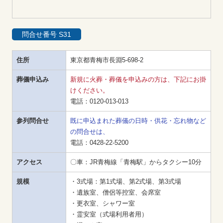
問合せ番号 S31
住所
東京都青梅市長淵5-698-2
葬儀申込み
新規に火葬・葬儀を申込みの方は、下記にお掛
けください。
電話：
0120-013-013
参列問合せ
既に申込まれた葬儀の日時・供花・忘れ物など
の問合せは、
電話：
0428-22-5200
アクセス
〇車：JR青梅線「青梅駅」からタクシー10分
規模
・3式場：第1式場、第2式場、第3式場

・遺族室、僧侶等控室、会席室

・更衣室、シャワー室

・霊安室（式場利用者用）
