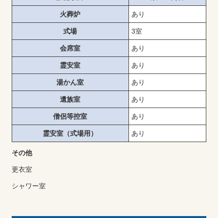
火葬炉
あり
式場
3室
会席室
あり
霊安室
あり
湯かん室
あり
遺族室
あり
僧侶等控室
あり
霊安室（式場用）
あり
その他
更衣室
シャワー室