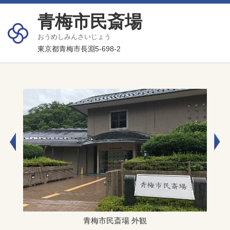
青梅市民斎場
おうめしみんさいじょう
東京都青梅市長淵5-698-2
青梅市民斎場 外観