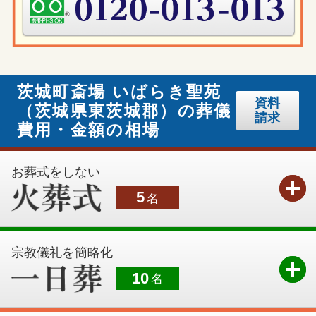
茨城町斎場 いばらき聖苑
資料
（茨城県東茨城郡）の葬儀
請求
費用・金額の相場
お葬式をしない
5
名
宗教儀礼を簡略化
10
名