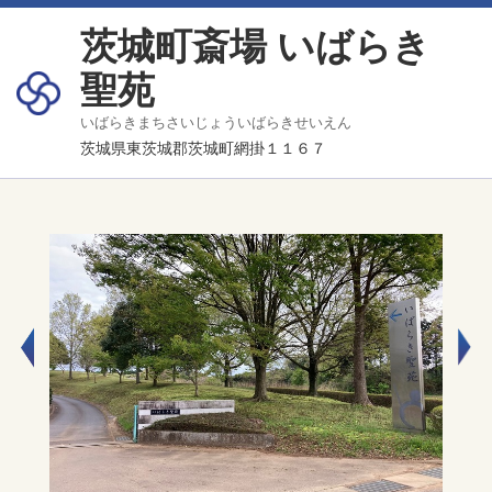
茨城町斎場 いばらき
聖苑
いばらきまちさいじょういばらきせいえん
茨城県東茨城郡茨城町網掛１１６７