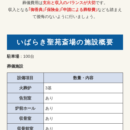
葬儀費用は
支出と収入のバランスが大切
です。
収入となる
｢御香典｣｢保険金｣｢申請による葬祭費｣
なども踏まえ
て後悔のないように行いましょう。
いばらき聖苑斎場の施設概要
駐車場
：100台
葬儀施設
設備項目
数量・内容
火葬炉
3基
告別室
あり
炉前ホール
あり
収骨室
あり
収骨前室
あり