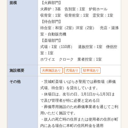
規模
【火葬部門】

火葬炉：3基　告別室：1室　炉前ホール

収骨室：1室　収骨前室：1室　霊安室：1室

【待合部門】

待合室：和室（2室）洋室（2室）　売店・湯沸
室・自動販売機

【斎場部門】

式場：1室（110席）　遺族控室：1室　僧侶控
室：1室

ホワイエ　クローク　業者控室：1室
施設概要
火葬施設あり
式場あり
駐車場あり
その他
・茨城町斎場 いばらき聖苑では葬祭場（葬儀
式場、待合室）を貸出しています。

・休場日は、友引の日、1月1日から1月3日ま
で及び管理者が特に必要と定める日

・葬儀専用施設のため葬儀事業者を通じてご利
用いただく施設です。

・故人の死亡時の住所または使用者の住所が町
内にある場合に本町の住民料金を適用
