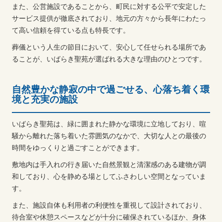
また、公営施設であることから、町民に対する公平で安定した
サービス提供が徹底されており、地元の方々から長年にわたっ
て高い信頼を得ている点も特長です。
葬儀という人生の節目において、安心して任せられる場所であ
ることが、いばらき聖苑が選ばれる大きな理由のひとつです。
自然豊かな静寂の中で過ごせる、心落ち着く環
境と充実の施設
いばらき聖苑は、緑に囲まれた静かな環境に立地しており、喧
騒から離れた落ち着いた雰囲気のなかで、大切な人との最後の
時間をゆっくりと過ごすことができます。
敷地内は手入れの行き届いた自然景観と清潔感のある建物が調
和しており、心を静める場としてふさわしい空間となっていま
す。
また、施設自体も利用者の利便性を重視して設計されており、
待合室や休憩スペースなどが十分に確保されているほか、身体