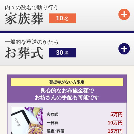
内々の数名で執り行う
10
名
一般的な葬送のかたち
30
名
菩提寺が
ない方限定
良心的なお布施金額で
お坊さんの手配も可能です
5万円
火葬式
10万円
一日葬
15万円
通夜･葬儀