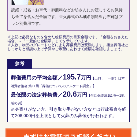
読経・戒名・お車代・御膳料などお坊さんにお渡しするお気持
ち全てを含んだ金額です。※火葬式のみ戒名別途※お布施はプ
ラン別費用です。
※上記は必要なものを含めた総額費用の目安金額です。「金額をおさえた
場合」～「一般的な金額帯」までを示しています。
※人数、物品のグレードなどにより葬儀費用は変動します。担当葬儀社と
しっかりと相談の上で予算やご希望にあわせて総額を確認しましょう。
参考
195.7
葬儀費用の平均金額／
万円
【出典：（一財）日本
消費者協会 第11回「葬儀についてのアンケート調査」】
20.6
最低限の法定葬祭費／
万円
【生活保護法1級地ー1地
域の例】
※身寄りがない方、引き取り手がない方などは行政審査を経
て206,000円を上限として火葬のみ葬儀が行われます。