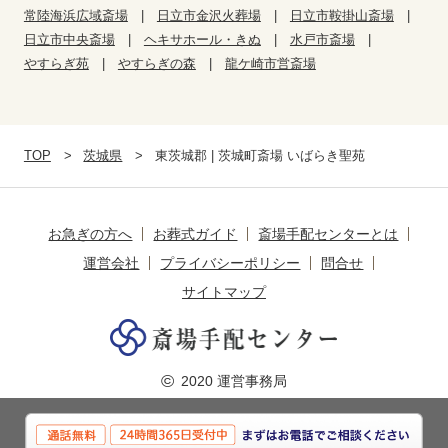
常陸海浜広域斎場
日立市金沢火葬場
日立市鞍掛山斎場
日立市中央斎場
ヘキサホール・きぬ
水戸市斎場
やすらぎ苑
やすらぎの森
龍ケ崎市営斎場
TOP
茨城県
東茨城郡 | 茨城町斎場 いばらき聖苑
お急ぎの方へ
お葬式ガイド
斎場手配センターとは
運営会社
プライバシーポリシー
問合せ
サイトマップ
©
2020 運営事務局