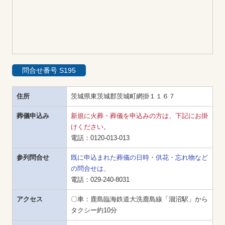
問合せ番号 S195
住所
茨城県東茨城郡茨城町網掛１１６７
葬儀申込み
新規に火葬・葬儀を申込みの方は、下記にお掛
けください。
電話：
0120-013-013
参列問合せ
既に申込まれた葬儀の日時・供花・忘れ物など
の問合せは、
電話：
029-240-8031
アクセス
〇車：鹿島臨海鉄道大洗鹿島線「涸沼駅」から
タクシー約10分