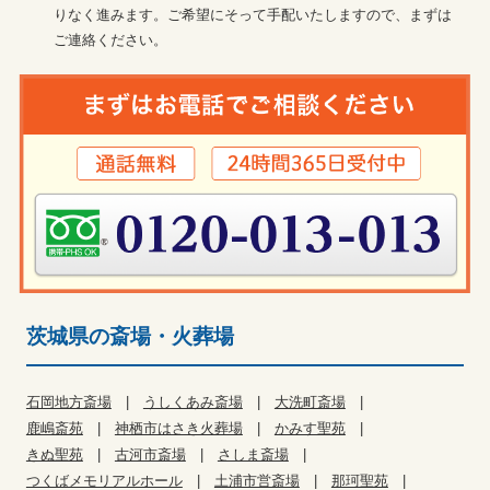
りなく進みます。ご希望にそって手配いたしますので、まずは
ご連絡ください。
茨城県の斎場・火葬場
石岡地方斎場
うしくあみ斎場
大洗町斎場
鹿嶋斎苑
神栖市はさき火葬場
かみす聖苑
きぬ聖苑
古河市斎場
さしま斎場
つくばメモリアルホール
土浦市営斎場
那珂聖苑