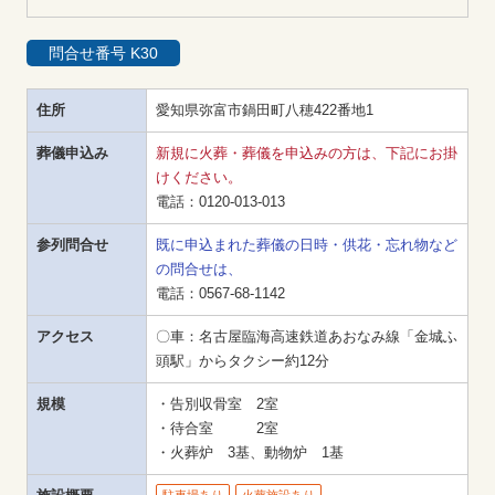
問合せ番号 K30
住所
愛知県弥富市鍋田町八穂422番地1
葬儀申込み
新規に火葬・葬儀を申込みの方は、下記にお掛
けください。
電話：
0120-013-013
参列問合せ
既に申込まれた葬儀の日時・供花・忘れ物など
の問合せは、
電話：
0567-68-1142
アクセス
〇車：名古屋臨海高速鉄道あおなみ線「金城ふ
頭駅」からタクシー約12分
規模
・告別収骨室　2室

・待合室　　　2室

・火葬炉　3基、動物炉　1基
駐車場あり
火葬施設あり