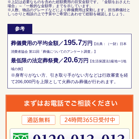
※上記は必要なものを含めた総額費用の目安金額です。「金額をおさえた
場合」～「一般的な金額帯」までを示しています。
※人数、物品のグレードなどにより葬儀費用は変動します。担当葬儀社と
しっかりと相談の上で予算やご希望にあわせて総額を確認しましょう。
参考
195.7
葬儀費用の平均金額／
万円
【出典：（一財）日本
消費者協会 第11回「葬儀についてのアンケート調査」】
20.6
最低限の法定葬祭費／
万円
【生活保護法1級地ー1地
域の例】
※身寄りがない方、引き取り手がない方などは行政審査を経
て206,000円を上限として火葬のみ葬儀が行われます。