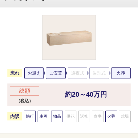
流れ
お迎え
ご安置
通夜式
告別式
火葬
総額
約20～40万円
（税込）
内訳
施行
車両
物品
供花
返礼
食事
火葬
式場