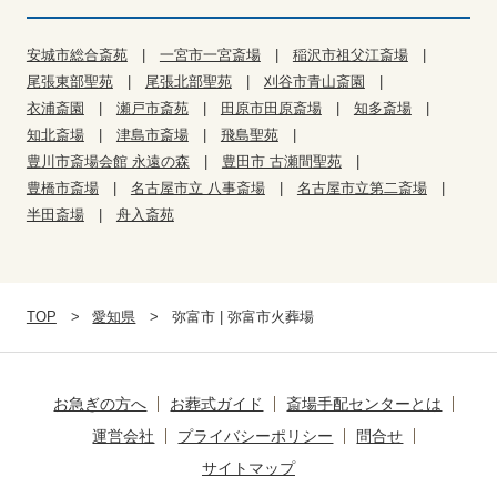
安城市総合斎苑
一宮市一宮斎場
稲沢市祖父江斎場
尾張東部聖苑
尾張北部聖苑
刈谷市青山斎園
衣浦斎園
瀬戸市斎苑
田原市田原斎場
知多斎場
知北斎場
津島市斎場
飛島聖苑
豊川市斎場会館 永遠の森
豊田市 古瀬間聖苑
豊橋市斎場
名古屋市立 八事斎場
名古屋市立第二斎場
半田斎場
舟入斎苑
TOP
愛知県
弥富市 | 弥富市火葬場
お急ぎの方へ
お葬式ガイド
斎場手配センターとは
運営会社
プライバシーポリシー
問合せ
サイトマップ