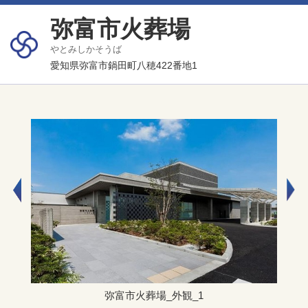
弥富市火葬場
やとみしかそうば
愛知県弥富市鍋田町八穂422番地1
弥富市火葬場_外観_1