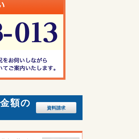
・金額の
資料
請求