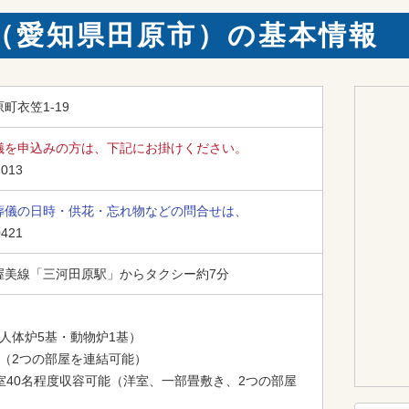
（愛知県田原市）の基本情報
町衣笠1-19
儀を申込みの方は、下記にお掛けください。
-013
葬儀の日時・供花・忘れ物などの問合せは、
0421
渥美線「三河田原駅」からタクシー約7分
人体炉5基・動物炉1基）

（2つの部屋を連結可能）

室40名程度収容可能（洋室、一部畳敷き、2つの部屋