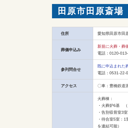
田原市田原斎場
住所
愛知県田原市田原
新規に火葬・葬
葬儀申込み
電話：
0120-013
既に申込まれた
参列問合せ
電話：
0531-22-
アクセス
〇車：豊橋鉄道
火葬棟：

・火葬炉6基　（
・告別収骨室3室
・待合室5室：1
を連結可能）
