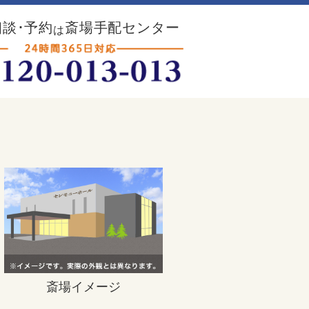
談･予約
斎場手配センター
は
斎場イメージ