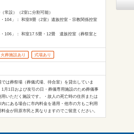
0（常設）（2室に分割可能）

3・104」： 和室8畳（2室）遺族控室・宗教関係控室
・106」： 和室17.5畳・12畳　遺族控室（葬祭室と
）
火葬施設あり
式場あり
場では葬祭場（葬儀式場、待合室）を貸出していま
、1月1日および友引の日・葬儀専用施設のため葬儀事
利用いただく施設です。・故人の死亡時の住所または
市内にある場合に市内料金を適用・他市の方もご利用
用料金が田原市民と異なりますのでご留意ください。