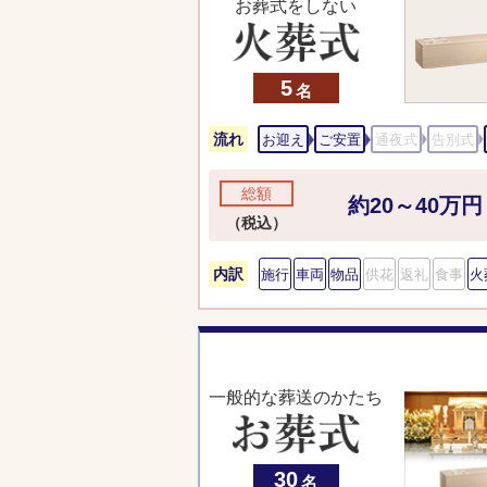
お葬式をしない
5
名
流れ
お迎え
ご安置
通夜式
告別式
総額
約20～40万円
（税込）
内訳
施行
車両
物品
供花
返礼
食事
火
一般的な葬送のかたち
30
名