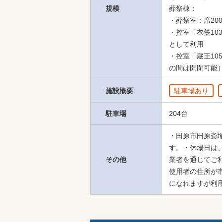
規模
葬祭棟：

・葬祭室：席20
・控室「衣笠10
として利用

・控室「蔵王105
の間は開閉可能
施設概要
駐車場あり
駐車場
204台
・田原市田原斎
す。・休場日は
その他
業者を通じてご
使用者の住所が
になれますが利