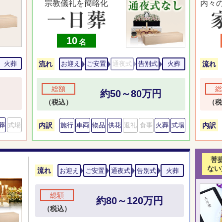
宗教儀礼を簡略化
内々
10
名
火葬
流れ
流れ
お迎え
ご安置
通夜式
告別式
火葬
総額
総
約50～80万円
（税込）
（税
葬
式場
内訳
内訳
施行
車両
物品
供花
返礼
食事
火葬
式場
菩
ない
流れ
お迎え
ご安置
通夜式
告別式
火葬
総額
約80～120万円
（税込）