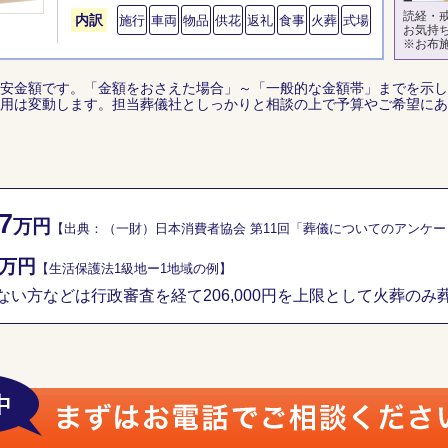
読経・
内訳
施行
車両
物品
供花
返礼
食事
火葬
式場
お気持
※お布
安金額です。「金額をおさえた場合」～「一般的な金額帯」までを示し
用は変動します。担当葬儀社としっかりと相談の上で予算やご希望にあ
7
万円
【出典：（一財）日本消費者協会 第11回「葬儀についてのアンケ
万円
【生活保護法1級地ー1地域の例】
い方などは行政審査を経て206,000円を上限として火葬のみ