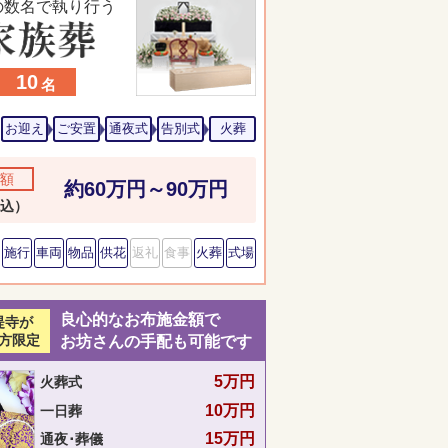
の数名で執り行う
10
名
お迎え
ご安置
通夜式
告別式
火葬
額
約60万円～90万円
込）
施行
車両
物品
供花
返礼
食事
火葬
式場
良心的なお布施金額で
提寺が
方限定
お坊さんの手配も可能です
5万円
火葬式
10万円
一日葬
15万円
通夜･葬儀