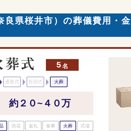
奈良県桜井市）の葬儀費用・
5
名
通夜式
告別式
火葬
約２０~４０万
品
供花
返礼
食事
火葬
式場