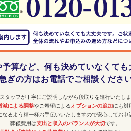
や予算など、
何も決めていなくても
急ぎの方はお電話でご相談くださ
スタッフが丁寧にご説明しながら
段取りを進行いたし
増減による調整
やご希望による
オプションの追加
にも対
になるよう精一杯お手伝いいたしますので安心してお申
葬儀費用は
支出と収入のバランスが大切
です。