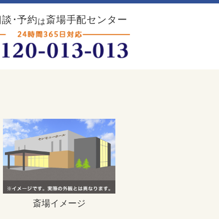
談･予約
斎場手配センター
は
斎場イメージ