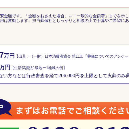
安金額です。「金額をおさえた場合」～「一般的な金額帯」までを示し
用は変動します。担当葬儀社としっかりと相談の上で予算やご希望にあ
7
万円
【出典：（一財）日本消費者協会 第11回「葬儀についてのアンケ
万円
【生活保護法1級地ー1地域の例】
い方などは行政審査を経て206,000円を上限として火葬のみ