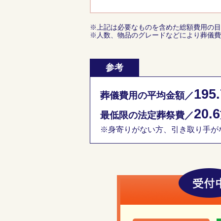
※上記は必要なものを含めた総額費用の目
※人数、物品のグレードなどにより葬儀費
参考
195.
葬儀費用の平均金額／
20.6
最低限の法定葬祭費／
※身寄りがない方、引き取り手がな