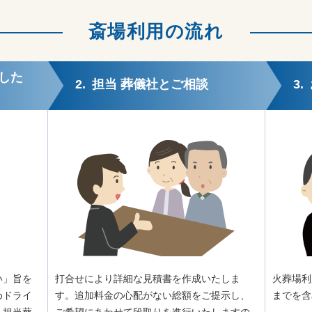
斎場利用の流れ
した
2.
担当 葬儀社とご相談
3.
い」旨を
打合せにより詳細な見積書を作成いたしま
火葬場利
めドライ
す。追加料金の心配がない総額をご提示し、
までを含