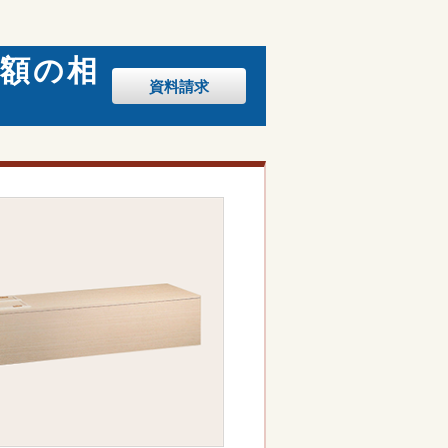
金額の相
資料
請求