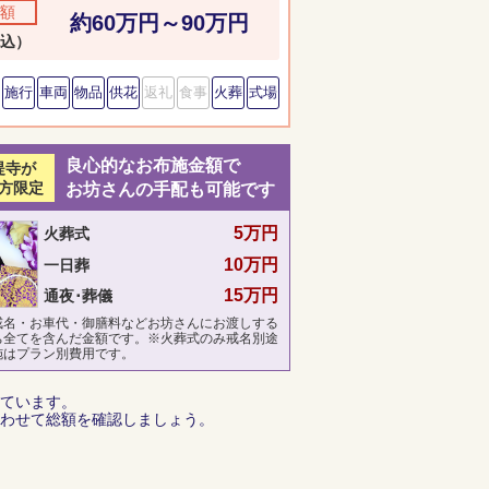
額
約60万円～90万円
込）
施行
車両
物品
供花
返礼
食事
火葬
式場
良心的なお布施金額で
提寺が
方限定
お坊さんの手配も可能です
5万円
火葬式
10万円
一日葬
15万円
通夜･葬儀
戒名・お車代・御膳料などお坊さんにお渡しする
ち全てを含んだ金額です。※火葬式のみ戒名別途
施はプラン別費用です。
ています。
わせて総額を確認しましょう。