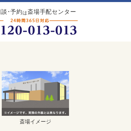
談･予約
斎場手配センター
は
斎場イメージ