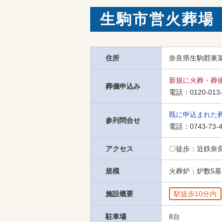
生駒市営火葬場
住所
奈良県生駒郡東菜
新規に火葬・葬
葬儀申込み
電話：
0120-013
既に申込まれた
参列問合せ
電話：
0743-73-
アクセス
〇徒歩：近鉄奈
規模
火葬炉：炉数5基
施設概要
駅徒歩10分内
駐車場
8台