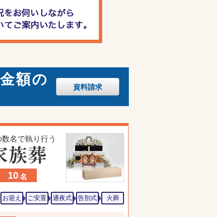
・金額の
資料
請求
の数名で執り行う
10
名
お迎え
ご安置
通夜式
告別式
火葬