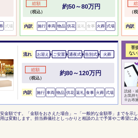
総額
総
約50～80万円
（税込）
（税
葬
式場
内訳
内訳
施行
車両
物品
供花
返礼
食事
火葬
式場
菩
ない
流れ
お迎え
ご安置
通夜式
告別式
火葬
総額
約80～120万円
（税込）
読経・
内訳
施行
車両
物品
供花
返礼
食事
火葬
式場
お気持
※お布
安金額です。「金額をおさえた場合」～「一般的な金額帯」までを示し
用は変動します。担当葬儀社としっかりと相談の上で予算やご希望にあ