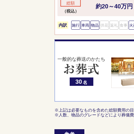
総額
約20～40万円
（税込）
内訳
施行
車両
物品
供花
返礼
食事
火
一般的な葬送のかたち
30
名
※上記は必要なものを含めた総額費用の目
※人数、物品のグレードなどにより葬儀費