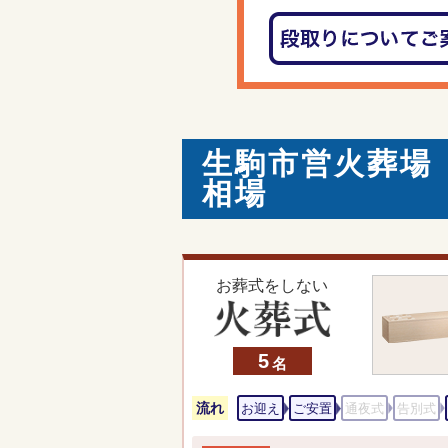
生駒市営火葬場
相場
お葬式をしない
5
名
流れ
お迎え
ご安置
通夜式
告別式