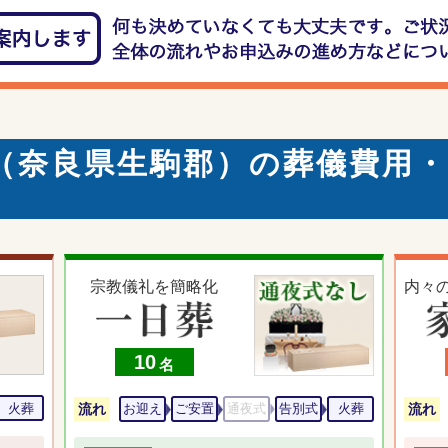
（奈良県生駒郡）の葬儀費用
宗教儀礼を簡略化
内々
10
名
火葬
流れ
流れ
お迎え
ご安置
通夜式
告別式
火葬