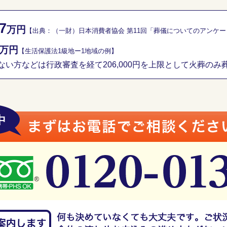
7
万円
【出典：（一財）日本消費者協会 第11回「葬儀についてのアンケ
万円
【生活保護法1級地ー1地域の例】
い方などは行政審査を経て206,000円を上限として火葬のみ