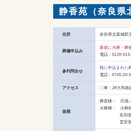
静香苑（奈良県
住所
奈良県北葛城郡
新規に火葬・葬
葬儀申込み
電話：
0120-013
既に申込まれた
参列問合せ
電話：
0745-33-
アクセス
〇車：JR大和路
葬斎棟：　式場／
火葬棟：　火葬炉
規模
　　　　   告別
　　　　   霊安