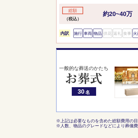
総額
約20~40万
（税込）
内訳
施行
車両
物品
供花
返礼
食事
火
一般的な葬送のかたち
30
名
※上記は必要なものを含めた総額費用の目
※人数、物品のグレードなどにより葬儀費