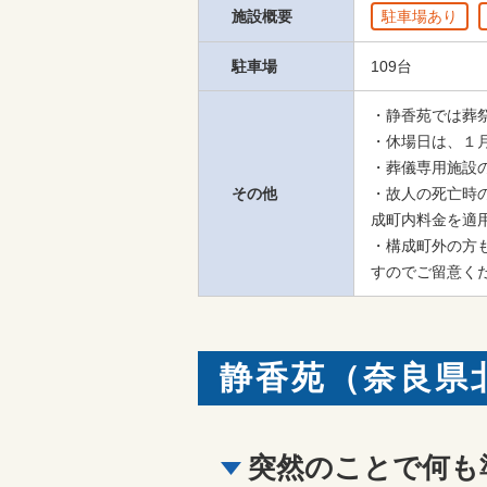
施設概要
駐車場あり
駐車場
109台
・静香苑では葬
・休場日は、１
・葬儀専用施設
その他
・故人の死亡時
成町内料金を適用
・構成町外の方
すのでご留意く
静香苑（奈良県
突然のことで何も