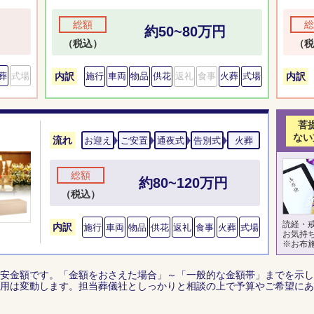
総額
総
約50~80万円
（税込）
（税
葬
式場
内訳
内訳
施行
車両
物品
供花
返礼
食事
火葬
式場
菩
ない
流れ
お迎え
ご安置
通夜式
告別式
火葬
総額
約80~120万円
（税込）
読経・
内訳
施行
車両
物品
供花
返礼
食事
火葬
式場
お気持
※お布
安金額です。「金額をおさえた場合」～「一般的な金額帯」までを示し
用は変動します。担当葬儀社としっかりと相談の上で予算やご希望にあ