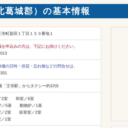
北葛城郡）の基本情報
王寺町畠田１丁目１５３番地１
儀を申込みの方は、下記にお掛けください。
-013
葬儀の日時・供花・忘れ物などの問合せは、
5301
線「王寺駅」からタクシー約10分
2室　　和室／6室

／5基　　動物炉／1基

室／2室　　収骨室／2室

室／1室