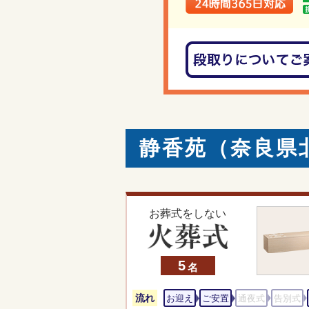
静香苑（奈良県
お葬式をしない
5
名
流れ
お迎え
ご安置
通夜式
告別式