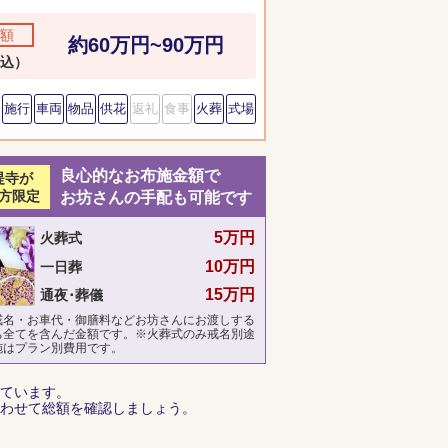
額
約60万円~90万円
込）
施行
車両
物品
供花
返礼
食事
火葬
式場
良心的なお布施金額で
提寺が
方限定
お坊さんの手配も可能です
5万円
火葬式
10万円
一日葬
15万円
通夜･葬儀
戒名・お車代・御膳料などお坊さんにお渡しする
ち全てを含んだ金額です。※火葬式のみ戒名別途
施はプラン別費用です。
ています。
わせて総額を確認しましょう。