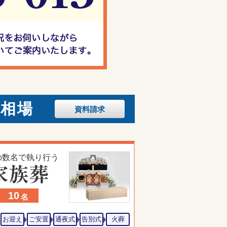
の相場
資料
請求
の数名で執り行う
10
名
お迎え
ご安置
通夜式
告別式
火葬