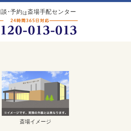
談･予約
斎場手配センター
は
斎場イメージ