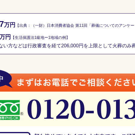
7
万円
【出典：（一財）日本消費者協会 第11回「葬儀についてのアンケ
万円
【生活保護法1級地ー1地域の例】
い方などは行政審査を経て206,000円を上限として火葬のみ