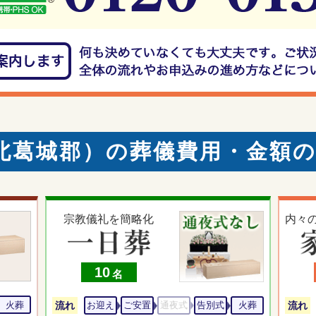
北葛城郡）の葬儀費用・金額
宗教儀礼を簡略化
内々
10
名
火葬
流れ
流れ
お迎え
ご安置
通夜式
告別式
火葬