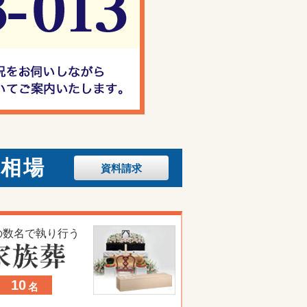
の相場
資料
請求
の数名で執り行う
10
名