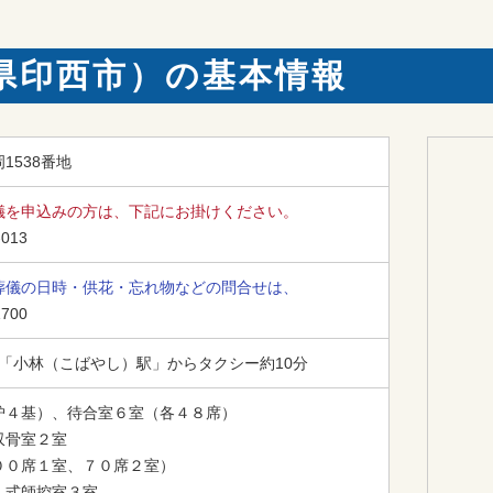
県印西市）の基本情報
1538番地
儀を申込みの方は、下記にお掛けください。
-013
葬儀の日時・供花・忘れ物などの問合せは、
1700
線「小林（こばやし）駅」からタクシー約10分
炉４基）、待合室６室（各４８席）

骨室２室

０席１室、７０席２室）

式師控室３室
