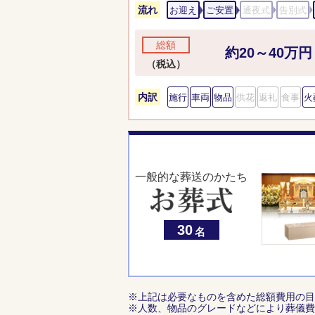
流れ
お迎え
ご安置
通夜式
告別式
総額
約20～40万円
（税込）
内訳
施行
車両
物品
供花
返礼
食事
火
一般的な葬送のかたち
30
名
※上記は必要なものを含めた総額費用の目
※人数、物品のグレードなどにより葬儀費