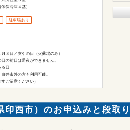
遺体保冷庫４基）
り
駐車場あり
１月３日／友引の日（火葬場のみ）

の日の前日は通夜ができません。

る日

白井市外の方も利用可能。

ますご留意ください）
県印西市）のお申込みと段取