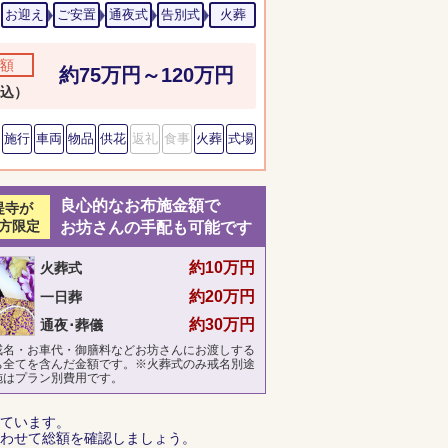
お迎え
ご安置
通夜式
告別式
火葬
額
約75万円～120万円
込）
施行
車両
物品
供花
返礼
食事
火葬
式場
良心的なお布施金額で
提寺が
方限定
お坊さんの手配も可能です
約10万円
火葬式
約20万円
一日葬
約30万円
通夜･葬儀
戒名・お車代・御膳料などお坊さんにお渡しする
ち全てを含んだ金額です。※火葬式のみ戒名別途
施はプラン別費用です。
ています。
わせて総額を確認しましょう。