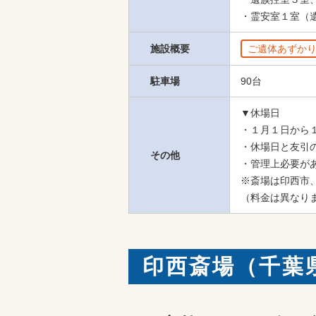
・霊安室１室（
施設概要
ご遺体あずか
駐車場
90台
▼休場日

・１月１日から
・休場日と友引
その他
・管理上必要があ
※斎場は印西市、
（料金は異なり
印西斎場（千葉