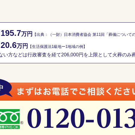
195.7
／
万円
【出典：（一財）日本消費者協会 第11回「葬儀について
20.6
／
万円
【生活保護法1級地ー1地域の例】
い方などは行政審査を経て206,000円を上限として火葬のみ