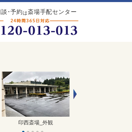
談･予約
斎場手配センター
は
印西斎場_外観
印西斎場_正門