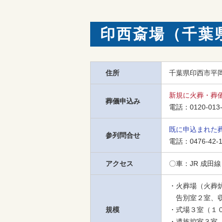
印西斎場（千葉
住所
千葉県印西市平岡
新規に火葬・葬
葬儀申込み
電話：
0120-013
既に申込まれた
参列問合せ
電話：
0476-42-
アクセス
〇車：JR 成田
・火葬場（火葬
　告別室２室、収
規模
・式場３室（１０
・遺族控室３室、