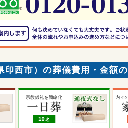
県印西市）の葬儀費用・金額
宗教儀礼を簡略化
内々
10
名