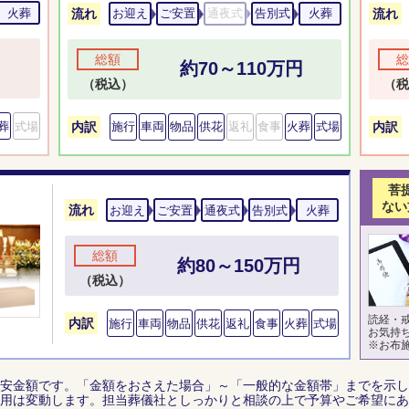
火葬
流れ
流れ
お迎え
ご安置
通夜式
告別式
火葬
総額
総
約70～110万円
（税込）
（税
葬
式場
内訳
内訳
施行
車両
物品
供花
返礼
食事
火葬
式場
菩
ない
流れ
お迎え
ご安置
通夜式
告別式
火葬
総額
約80～150万円
（税込）
読経・
内訳
施行
車両
物品
供花
返礼
食事
火葬
式場
お気持
※お布
安金額です。「金額をおさえた場合」～「一般的な金額帯」までを示し
用は変動します。担当葬儀社としっかりと相談の上で予算やご希望にあ