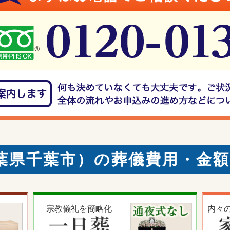
葉県千葉市）の葬儀費用・金
宗教儀礼を簡略化
内々