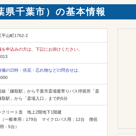
葉県千葉市）の基本情報
山町1762-2
儀を申込みの方は、下記にお掛けください。
-013
葬儀の日時・供花・忘れ物などの問合せは、
4000
房線「鎌取駅」から千葉市斎場最寄りバス停留所「斎
鎌取駅」から「斎場入口」まで約5分
クリート造　地上2階地下1階建

台（一般車用：179台　マイクロバス用：12台　僧侶
用：5台）
