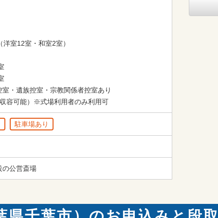
（洋室12室・和室2室）





控室・遺族控室・宗教関係者控室あり

分収容可能）※式場利用者のみ利用可
り
駐車場あり
設の公営斎場
葉県千葉市）のお申込みと段