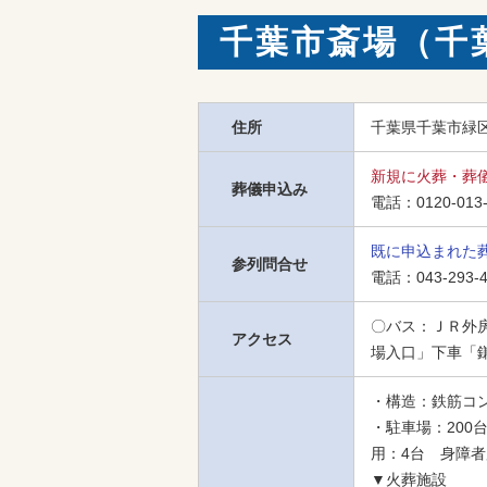
千葉市斎場（千
住所
千葉県千葉市緑区平
新規に火葬・葬
葬儀申込み
電話：
0120-013
既に申込まれた
参列問合せ
電話：
043-293-
〇バス：ＪＲ外
アクセス
場入口」下車「
・構造：鉄筋コン
・駐車場：200
用：4台　身障者
▼火葬施設
