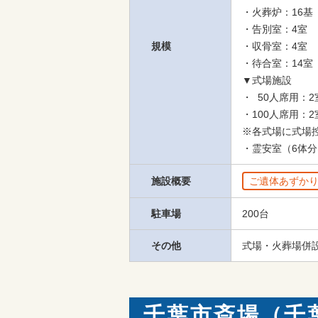
・火葬炉：16基

・告別室：4室

規模
・収骨室：4室

・待合室：14室
▼式場施設

・  50人席用：2室
・100人席用：2室
※各式場に式場
・霊安室（6体
施設概要
ご遺体あずか
駐車場
200台
その他
式場・火葬場併
千葉市斎場（千