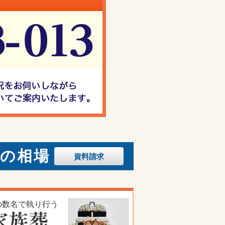
額の相場
資料
請求
の数名で執り行う