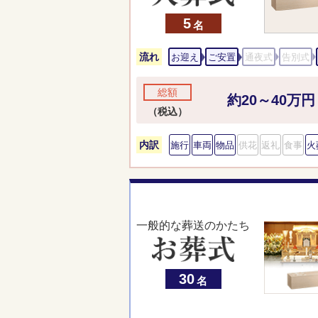
5
名
流れ
お迎え
ご安置
通夜式
告別式
総額
約20～40万円
（税込）
内訳
施行
車両
物品
供花
返礼
食事
火
一般的な葬送のかたち
30
名