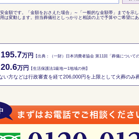
安金額です。「金額をおさえた場合」～「一般的な金額帯」までを示し
用は変動します。担当葬儀社としっかりと相談の上で予算やご希望にあ
195.7
／
万円
【出典：（一財）日本消費者協会 第11回「葬儀について
20.6
／
万円
【生活保護法1級地ー1地域の例】
い方などは行政審査を経て206,000円を上限として火葬のみ