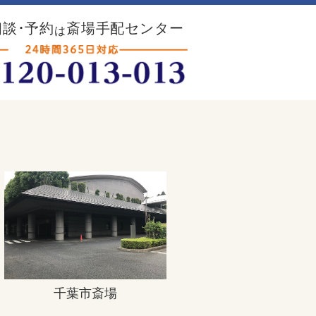
談･予約
斎場手配センター
は
千葉市斎場