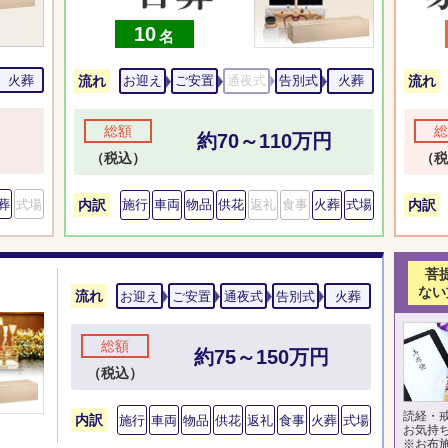
10
名
火葬
流れ
流れ
お迎え
ご安置
通夜式
告別式
火葬
総額
総
約70～110万円
（税込）
（税
葬
式場
内訳
内訳
施行
車両
物品
供花
返礼
食事
火葬
式場
菩
ない
流れ
お迎え
ご安置
通夜式
告別式
火葬
総額
約75～150万円
（税込）
読経・
内訳
施行
車両
物品
供花
返礼
食事
火葬
式場
お気持
※お布