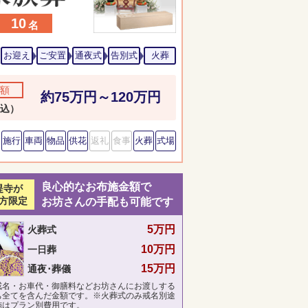
10
名
お迎え
ご安置
通夜式
告別式
火葬
額
約75万円～120万円
込）
施行
車両
物品
供花
返礼
食事
火葬
式場
良心的なお布施金額で
提寺が
方限定
お坊さんの手配も可能です
5万円
火葬式
10万円
一日葬
15万円
通夜･葬儀
戒名・お車代・御膳料などお坊さんにお渡しする
ち全てを含んだ金額です。※火葬式のみ戒名別途
施はプラン別費用です。