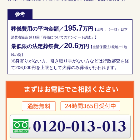
参考
195.7
葬儀費用の平均金額／
万円
【出典：（一財）日本
消費者協会 第11回「葬儀についてのアンケート調査」】
20.6
最低限の法定葬祭費／
万円
【生活保護法1級地ー1地
域の例】
※身寄りがない方、引き取り手がない方などは行政審査を経
て206,000円を上限として火葬のみ葬儀が行われます。