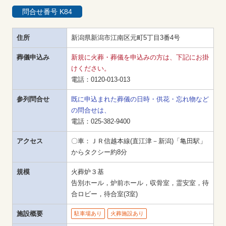
問合せ番号 K84
住所
新潟県新潟市江南区元町5丁目3番4号
葬儀申込み
新規に火葬・葬儀を申込みの方は、下記にお掛
けください。
電話：
0120-013-013
参列問合せ
既に申込まれた葬儀の日時・供花・忘れ物など
の問合せは、
電話：
025-382-9400
アクセス
〇車：ＪＲ信越本線(直江津－新潟)「亀田駅」
からタクシー約8分
規模
火葬炉３基

告別ホール，炉前ホール，収骨室，霊安室，待
合ロビー，待合室(3室)
施設概要
駐車場あり
火葬施設あり