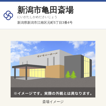
新潟市亀田斎場
にいがたしかめださいじょう
新潟県新潟市江南区元町5丁目3番4号
斎場イメージ