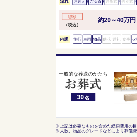
流れ
お迎え
ご安置
通夜式
告別式
総額
約20～40万円
（税込）
内訳
施行
車両
物品
供花
返礼
食事
火
一般的な葬送のかたち
30
名
※上記は必要なものを含めた総額費用の目
※人数、物品のグレードなどにより葬儀費