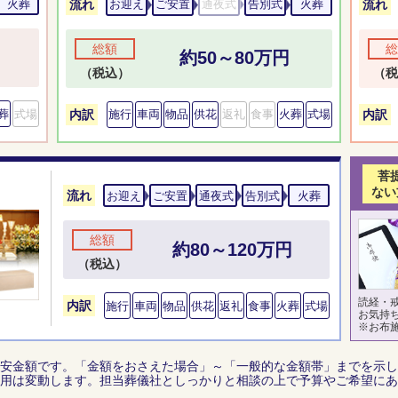
火葬
流れ
流れ
お迎え
ご安置
通夜式
告別式
火葬
総額
総
約50～80万円
（税込）
（税
葬
式場
内訳
内訳
施行
車両
物品
供花
返礼
食事
火葬
式場
菩
ない
流れ
お迎え
ご安置
通夜式
告別式
火葬
総額
約80～120万円
（税込）
読経・
内訳
施行
車両
物品
供花
返礼
食事
火葬
式場
お気持
※お布
安金額です。「金額をおさえた場合」～「一般的な金額帯」までを示し
用は変動します。担当葬儀社としっかりと相談の上で予算やご希望にあ