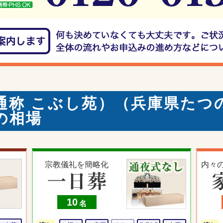
通称 こぶし苑）（兵庫県たつ
の相場
宗教儀礼を簡略化
内々
10
名