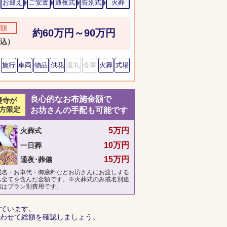
お迎え
ご安置
通夜式
告別式
火葬
額
約60万円～90万円
込）
施行
車両
物品
供花
返礼
食事
火葬
式場
良心的なお布施金額で
提寺が
方限定
お坊さんの手配も可能です
5万円
火葬式
10万円
一日葬
15万円
通夜･葬儀
戒名・お車代・御膳料などお坊さんにお渡しする
ち全てを含んだ金額です。※火葬式のみ戒名別途
施はプラン別費用です。
ています。
わせて総額を確認しましょう。