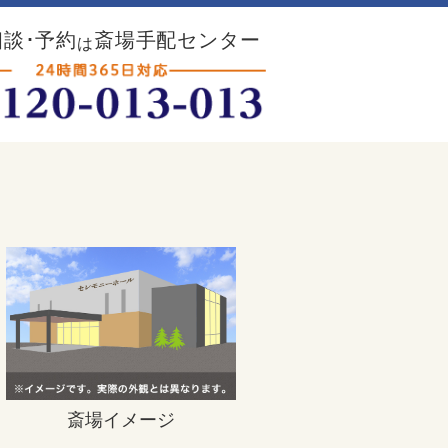
談･予約
斎場手配センター
は
斎場イメージ