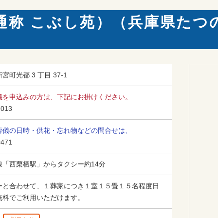
通称 こぶし苑）（兵庫県たつ
町光都 3 丁目 37-1
儀を申込みの方は、下記にお掛けください。
-013
葬儀の日時・供花・忘れ物などの問合せは、
0471
線「西栗栖駅」からタクシー約14分
ーと合わせて、１葬家につき１室１５畳１５名程度日
無料でご利用いただけます。