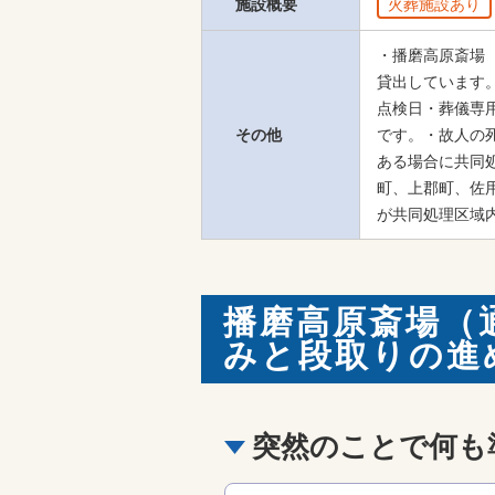
施設概要
火葬施設あり
・播磨高原斎場
貸出しています
点検日・葬儀専
その他
です。・故人の
ある場合に共同
町、上郡町、佐
が共同処理区域
播磨高原斎場（
みと段取りの進
突然のことで何も