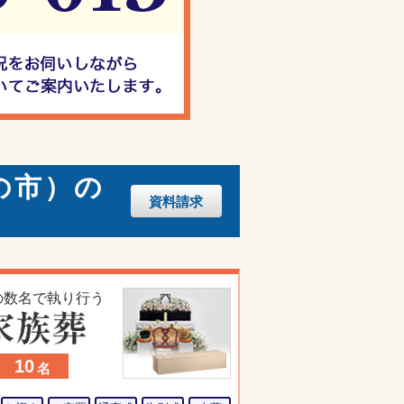
の市）の
資料
請求
の数名で執り行う
10
名