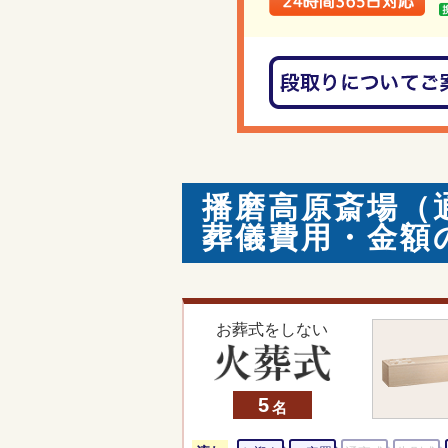
播磨高原斎場（
葬儀費用・金額
お葬式をしない
5
名