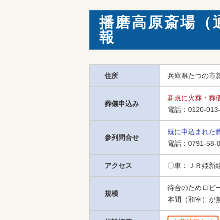
播磨高原斎場（
報
住所
兵庫県たつの市新宮
新規に火葬・葬
葬儀申込み
電話：
0120-013
既に申込まれた
参列問合せ
電話：
0791-58-
アクセス
〇車：ＪＲ姫新
待合のためロビ
規模
本間（和室）が