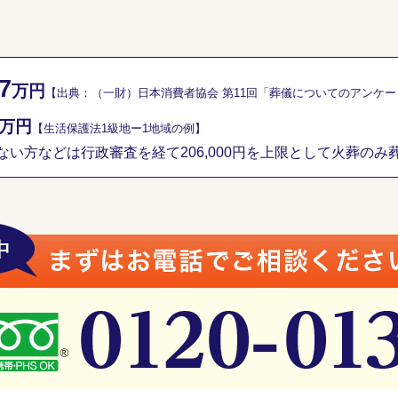
7
万円
【出典：（一財）日本消費者協会 第11回「葬儀についてのアンケ
万円
【生活保護法1級地ー1地域の例】
い方などは行政審査を経て206,000円を上限として火葬のみ