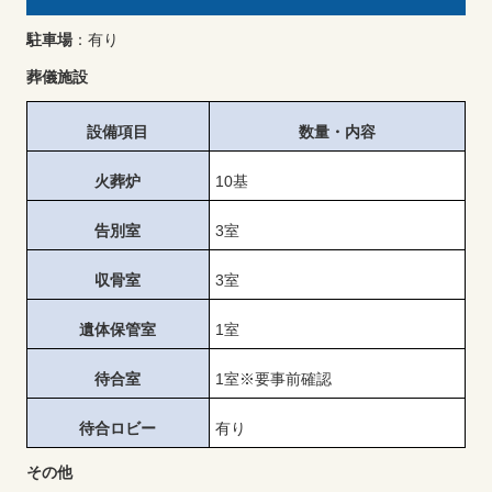
駐車場
：有り
葬儀施設
設備項目
数量・内容
火葬炉
10基
告別室
3室
収骨室
3室
遺体保管室
1室
待合室
1室※要事前確認
待合ロビー
有り
その他