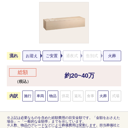
流れ
お迎え
ご安置
通夜式
告別式
火葬
総額
約20~40万
（税込）
内訳
施行
車両
物品
供花
返礼
食事
火葬
式場
※上記は必要なものを含めた総額費用の目安金額です。「金額をおさえた
場合」～「一般的な金額帯」までを示しています。
※人数、物品のグレードなどにより葬儀費用は変動します。担当葬儀社と