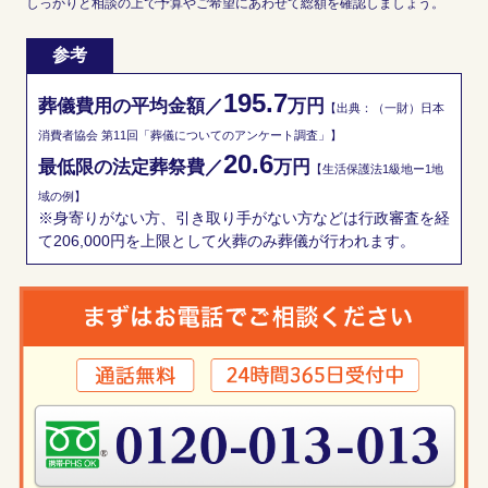
しっかりと相談の上で予算やご希望にあわせて総額を確認しましょう。
参考
195.7
葬儀費用の平均金額／
万円
【出典：（一財）日本
消費者協会 第11回「葬儀についてのアンケート調査」】
20.6
最低限の法定葬祭費／
万円
【生活保護法1級地ー1地
域の例】
※身寄りがない方、引き取り手がない方などは行政審査を経
て206,000円を上限として火葬のみ葬儀が行われます。