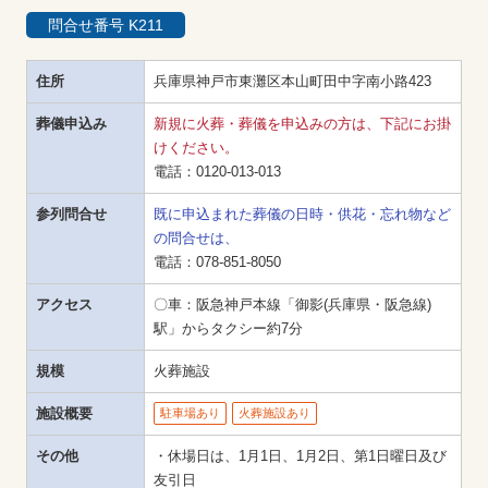
問合せ番号 K211
住所
兵庫県神戸市東灘区本山町田中字南小路423
葬儀申込み
新規に火葬・葬儀を申込みの方は、下記にお掛
けください。
電話：
0120-013-013
参列問合せ
既に申込まれた葬儀の日時・供花・忘れ物など
の問合せは、
電話：
078-851-8050
アクセス
〇車：阪急神戸本線「御影(兵庫県・阪急線)
駅」からタクシー約7分
規模
火葬施設
施設概要
駐車場あり
火葬施設あり
その他
・休場日は、1月1日、1月2日、第1日曜日及び
友引日
