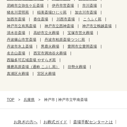
尼崎市立弥生ケ丘斎場
伊丹市営斎場
市川斎場
猪名川霊照苑
稲美斎場ひじり苑
加古川市斎場
加西市斎場
香住斎場
川西市斎場
こうふく苑
神戸市立有馬斎場
神戸市立西神斎場
神戸市立鵯越斎場
清水谷斎場
高砂市立火葬場
宝塚市営火葬場
丹波篠山市営斎場
丹波市柏原斎場つつじ苑
丹波市氷上斎場
男鹿火葬場
豊岡市立豊岡斎場
名古山斎場
西宮市満池谷火葬場
西脇多可広域斎場 やすらぎ苑
播磨高原斎場（通称 こぶし苑）
坊勢火葬場
真浦区火葬場
宮区火葬場
TOP
兵庫県
神戸市 | 神戸市立甲南斎場
お急ぎの方へ
お葬式ガイド
斎場手配センターとは