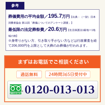
参考
195.7
葬儀費用の平均金額／
万円
【出典：（一財）日本
消費者協会 第11回「葬儀についてのアンケート調査」】
20.6
最低限の法定葬祭費／
万円
【生活保護法1級地ー1地
域の例】
※身寄りがない方、引き取り手がない方などは行政審査を経
て206,000円を上限として火葬のみ葬儀が行われます。