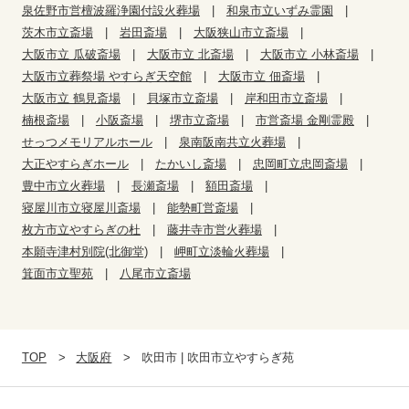
泉佐野市営檀波羅浄園付設火葬場
和泉市立いずみ霊園
茨木市立斎場
岩田斎場
大阪狭山市立斎場
大阪市立 瓜破斎場
大阪市立 北斎場
大阪市立 小林斎場
大阪市立葬祭場 やすらぎ天空館
大阪市立 佃斎場
大阪市立 鶴見斎場
貝塚市立斎場
岸和田市立斎場
楠根斎場
小阪斎場
堺市立斎場
市営斎場 金剛霊殿
せっつメモリアルホール
泉南阪南共立火葬場
大正やすらぎホール
たかいし斎場
忠岡町立忠岡斎場
豊中市立火葬場
長瀬斎場
額田斎場
寝屋川市立寝屋川斎場
能勢町営斎場
枚方市立やすらぎの杜
藤井寺市営火葬場
本願寺津村別院(北御堂)
岬町立淡輪火葬場
箕面市立聖苑
八尾市立斎場
TOP
大阪府
吹田市 | 吹田市立やすらぎ苑