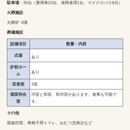
駐車場
：30台（乗用車23台、身障者用1台、マイクロバス6台）
火葬施設
火葬炉 8基
葬儀施設
設備項目
数量・内容
式場
あり
炉前ホー
あり
ル
収骨室
3室
個室待合
洋室と和室、和洋室があります。食事も可能で
室
す。
その他
親族控室、車椅子用トイレ、おむつ交換台など