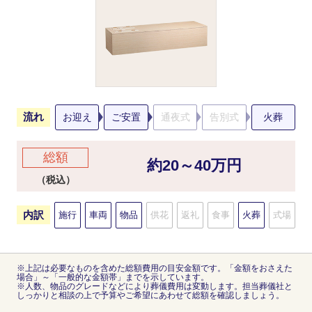
流れ
お迎え
ご安置
通夜式
告別式
火葬
総額
約20～40万円
（税込）
内訳
施行
車両
物品
供花
返礼
食事
火葬
式場
※上記は必要なものを含めた総額費用の目安金額です。「金額をおさえた
場合」～「一般的な金額帯」までを示しています。
※人数、物品のグレードなどにより葬儀費用は変動します。担当葬儀社と
しっかりと相談の上で予算やご希望にあわせて総額を確認しましょう。