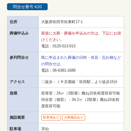
問合せ番号 K20
住所
大阪府吹田市吹東町17-1
葬儀申込み
新規に火葬・葬儀を申込みの方は、下記にお掛
けください。
電話：
0120-013-013
参列問合せ
既に申込まれた葬儀の日時・供花・忘れ物など
の問合せは、
電話：
06-6381-1689
アクセス
〇徒歩：ＪＲ京都線「吹田駅」より徒歩15分
規模
収骨室：24㎡（3部屋）概ね10名程度収容可能

待合室（個室）：34.2㎡（2部屋）概ね10名程
度収容可能
施設概要
駐車場あり
火葬施設あり
駐車場
30台