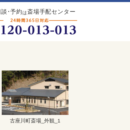
談･予約
斎場手配センター
は
古座川町斎場_外観_1