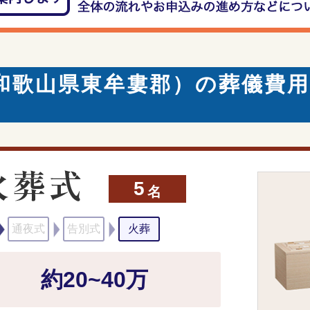
和歌山県東牟婁郡）の葬儀費用
5
名
通夜式
告別式
火葬
約20~40万