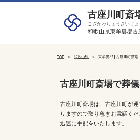
古座川町斎
こざがわちょうさいじょ
和歌山県東牟婁郡古座
TOP
和歌山県
東牟婁郡 | 古座川町斎場
古座川町斎場で葬儀
古座川町斎場は、古座川町が運
りますので取り急ぎお電話くだ
迅速に手配をいたします。