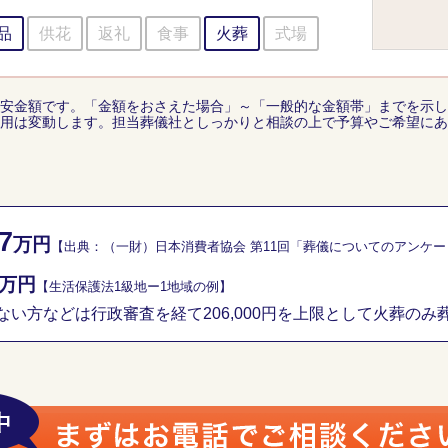
品
供花
返礼
食事
火葬
式場
安金額です。「金額をおさえた場合」～「一般的な金額帯」までを示し
用は変動します。担当葬儀社としっかりと相談の上で予算やご希望にあ
7
万円
【出典：（一財）日本消費者協会 第11回「葬儀についてのアンケ
万円
【生活保護法1級地ー1地域の例】
い方などは行政審査を経て206,000円を上限として火葬のみ