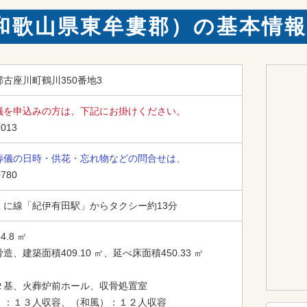
和歌山県東牟婁郡）の基本情報
古座川町鶴川350番地3
儀を申込みの方は、下記にお掛けください。
-013
葬儀の日時・供花・忘れ物などの問合せは、
0780
くに線「紀伊有田駅」からタクシー約13分
.8 ㎡

、建築面積409.10 ㎡、延べ床面積450.33 ㎡

２基、火葬炉前ホール、収骨処置室

）：１３人収容、（和風）：１２人収容