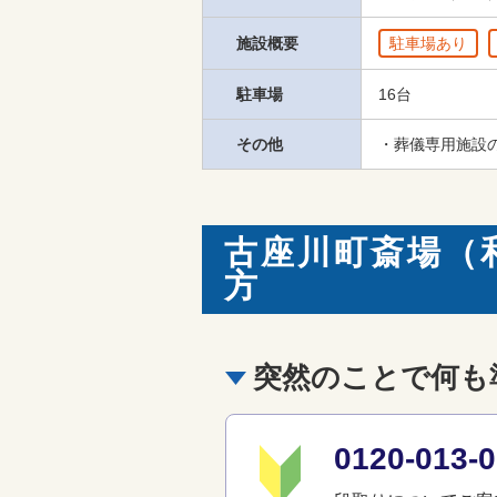
施設概要
駐車場あり
駐車場
16台
その他
・葬儀専用施設
古座川町斎場（
方
突然のことで何も
0120-01