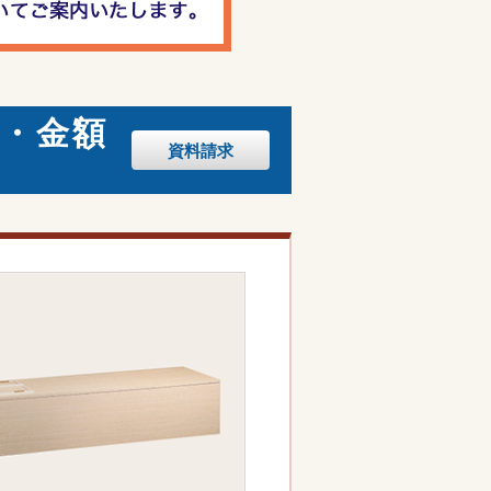
・金額
資料
請求