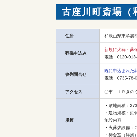
古座川町斎場（
住所
和歌山県東牟婁郡
新規に火葬・葬
葬儀申込み
電話：
0120-013
既に申込まれた
参列問合せ
電話：
0735-78-
アクセス
〇車：ＪＲきの
・敷地面積：3734
・建物規模：鉄骨造
規模
施設内容

・火葬炉設備：
・待合室（洋風