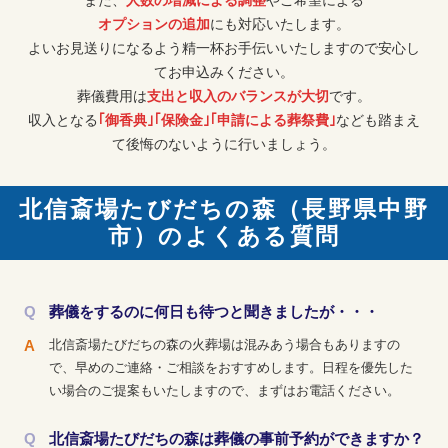
また、
人数の増減による調整
やご希望による
オプションの追加
にも対応いたします。
よいお見送りになるよう精一杯お手伝いいたしますので安心し
てお申込みください。
葬儀費用は
支出と収入のバランスが大切
です。
収入となる
｢御香典｣｢保険金｣｢申請による葬祭費｣
なども踏まえ
て後悔のないように行いましょう。
北信斎場たびだちの森（長野県中野
市）のよくある質問
葬儀をするのに何日も待つと聞きましたが・・・
北信斎場たびだちの森の火葬場は混みあう場合もありますの
で、早めのご連絡・ご相談をおすすめします。日程を優先した
い場合のご提案もいたしますので、まずはお電話ください。
北信斎場たびだちの森は葬儀の事前予約ができますか？