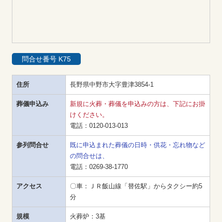
問合せ番号 K75
住所
長野県中野市大字豊津3854-1
葬儀申込み
新規に火葬・葬儀を申込みの方は、下記にお掛
けください。
電話：
0120-013-013
参列問合せ
既に申込まれた葬儀の日時・供花・忘れ物など
の問合せは、
電話：
0269-38-1770
アクセス
〇車：ＪＲ飯山線「替佐駅」からタクシー約5
分
規模
火葬炉：3基
