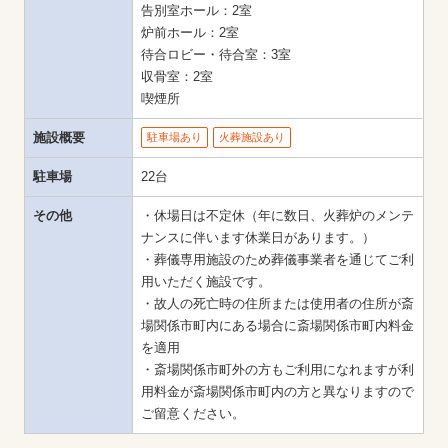
告別室ホール：2室

炉前ホール：2室

待合ロビー・待合室：3室

収骨室：2室

喫煙所
施設概要
駐車場あり
火葬施設あり
駐車場
22台
その他
・休場日は不定休（年に数日、火葬炉のメンテ
ナンスに伴います休業日があります。）

・葬儀専用施設のため葬儀事業者を通じてご利
用いただく施設です。

・故人の死亡時の住所または使用者の住所が斎
場関係市町内にある場合に斎場関係市町内料金
を適用

・斎場関係市町外の方もご利用になれますが利
用料金が斎場関係市町内の方と異なりますので
ご留意ください。