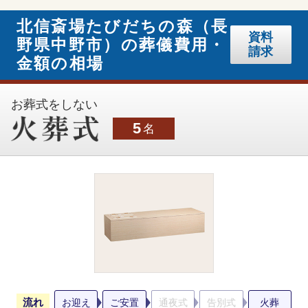
北信斎場たびだちの森（長
資料
野県中野市）の葬儀費用・
請求
金額の相場
お葬式をしない
5
名
流れ
お迎え
ご安置
通夜式
告別式
火葬