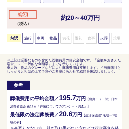
総額
約20～40万円
（税込）
内訳
施行
車両
物品
供花
返礼
食事
火葬
式場
※上記は必要なものを含めた総額費用の目安金額です。「金額をおさえた
場合」～「一般的な金額帯」までを示しています。
※人数、物品のグレードなどにより葬儀費用は変動します。担当葬儀社と
しっかりと相談の上で予算やご希望にあわせて総額を確認しましょう。
参考
195.7
葬儀費用の平均金額／
万円
【出典：（一財）日本
消費者協会 第11回「葬儀についてのアンケート調査」】
20.6
最低限の法定葬祭費／
万円
【生活保護法1級地ー1地
域の例】
※身寄りがない方、引き取り手がない方などは行政審査を経