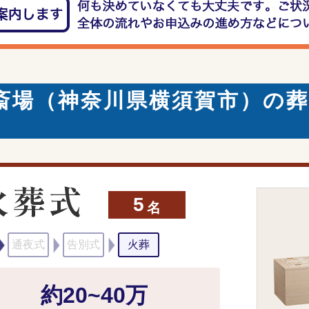
斎場（神奈川県横須賀市）の葬
5
名
通夜式
告別式
火葬
約20~40万