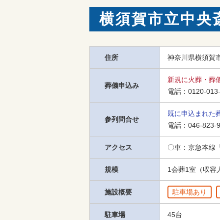
横須賀市立中央
住所
神奈川県横須賀市
新規に火葬・葬
葬儀申込み
電話：
0120-013
既に申込まれた
参列問合せ
電話：
046-823-
アクセス
〇車：京急本線
規模
1会葬1室（収容人
施設概要
駐車場あり
駐車場
45台