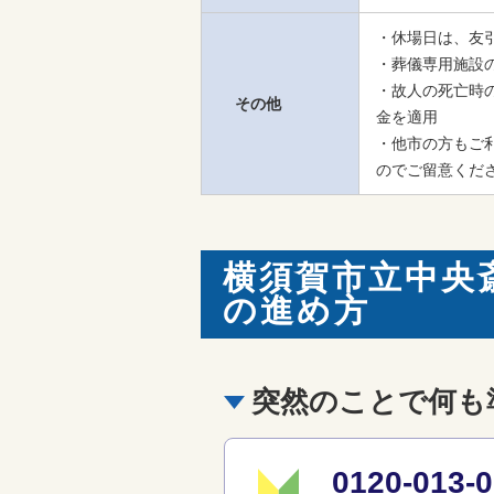
・休場日は、友引
・葬儀専用施設
・故人の死亡時
その他
金を適用

・他市の方もご
のでご留意くだ
横須賀市立中央
の進め方
突然のことで何も
0120-01