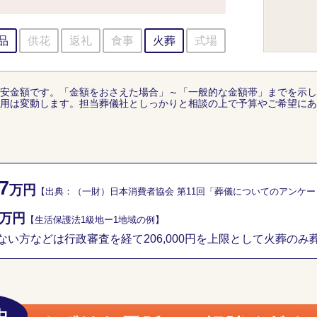
品
供花
返礼
食事
火葬
式場
安金額です。「金額をおさえた場合」～「一般的な金額帯」までを示し
用は変動します。担当葬儀社としっかりと相談の上で予算やご希望にあ
7
万円
【出典：（一財）日本消費者協会 第11回「葬儀についてのアンケ
万円
【生活保護法1級地ー1地域の例】
い方などは行政審査を経て206,000円を上限として火葬のみ