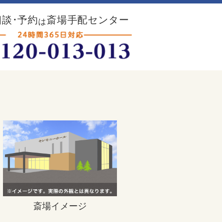
談･予約
斎場手配センター
は
斎場イメージ