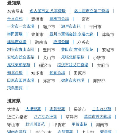
愛知県
名古屋市立 八事斎場
名古屋市立第二斎場
名古屋市
舟入斎苑
豊橋市斎場
豊橋市
一宮市
一宮市一宮斎場
瀬戸市斎苑
瀬戸市
半田市
半田斎場
豊川市斎場会館 永遠の森
豊川市
津島市
津島市斎場
衣浦斎園
碧南市
刈谷市
刈谷市青山斎園
豊田市 古瀬間聖苑
豊田市
安城市
安城市総合斎苑
尾張北部聖苑
犬山市
小牧市
尾張東部聖苑
稲沢市祖父江斎場
稲沢市
大府市
知北斎場
知多斎場
知多市
田原市
田原市田原斎場
弥富市火葬場
弥富市
海部郡
飛島聖苑
滋賀県
大津聖苑
志賀聖苑
こもれび苑
大津市
長浜市
さざなみ浄苑
草津市営火葬場
近江八幡市
草津市
野洲川斎苑
甲賀斎苑
守山市
甲賀市
湖南市
湖南市浄苑
布引斎苑
紫雲苑
東近江市
犬上郡