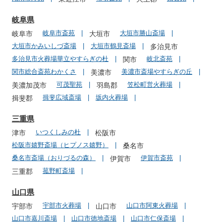
岐阜県
岐阜市斎苑
大垣市勝山斎場
岐阜市
大垣市
大垣市かみいしづ斎場
大垣市鶴見斎場
多治見市
多治見市火葬場華立やすらぎの杜
岐北斎苑
関市
関市総合斎苑わかくさ
美濃市斎場やすらぎの丘
美濃市
可茂聖苑
笠松町営火葬場
美濃加茂市
羽島郡
揖斐広域斎場
坂内火葬場
揖斐郡
三重県
いつくしみの杜
津市
松阪市
松阪市嬉野斎場（ヒプノス嬉野）
桑名市
桑名市斎場（おりづるの森）
伊賀市斎苑
伊賀市
菰野町斎場
三重郡
山口県
宇部市火葬場
山口市阿東火葬場
宇部市
山口市
山口市嘉川斎場
山口市徳地斎場
山口市仁保斎場