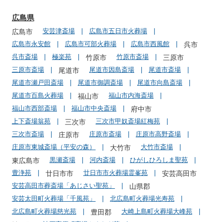
広島県
安芸津斎場
広島市五日市火葬場
広島市
広島市永安館
広島市可部火葬場
広島市西風館
呉市
呉市斎場
極楽苑
竹原市斎場
竹原市
三原市
三原市斎場
尾道市因島斎場
尾道市斎場
尾道市
尾道市瀬戸田斎場
尾道市御調斎場
尾道市向島斎場
尾道市百島火葬場
福山市内海斎場
福山市
福山市西部斎場
福山市中央斎場
府中市
上下斎場翁苑
三次市甲奴斎場紅梅苑
三次市
三次市斎場
庄原市斎場
庄原市高野斎場
庄原市
庄原市東城斎場（平安の森）
大竹市斎場
大竹市
黒瀬斎場
河内斎場
ひがしひろしま聖苑
東広島市
豊浄苑
廿日市市火葬場霊峯苑
廿日市市
安芸高田市
安芸高田市葬斎場「あじさい聖苑」
山県郡
安芸太田町火葬場「千風苑」
北広島町火葬場光寿苑
北広島町火葬場慈光苑
大崎上島町火葬場大峰苑
豊田郡