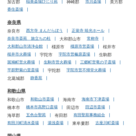
稲美斎場ひじり苑
市川斎場
加古郡
神崎郡
美方郡
香住斎場
奈良県
西方寺 まんだらぼう
正覚寺 暁光ホール
奈良市
奈良市斎苑 旅立ちの杜
常称寺
大和郡山市
大和郡山市清浄会館
橿原市営斎場
橿原市
桜井市
桜井市火葬場
宇陀市営榛原斎場
宇陀市
生駒郡
斑鳩町営火葬場
生駒市営火葬場
三郷町営竜の子斎場
平群野菊の里斎場
宇陀市営不帰堂火葬場
宇陀郡
静香苑
北葛城郡
和歌山県
和歌山市斎場
海南市下津斎場
和歌山市
海南市
橋本市高野口斎場
田辺市斎場
橋本市
田辺市
五色台聖苑
有田聖苑事務組合
海草郡
有田郡
有田川町清水斎場
湯浅斎場
古座川町斎場
東牟婁郡
岡山県