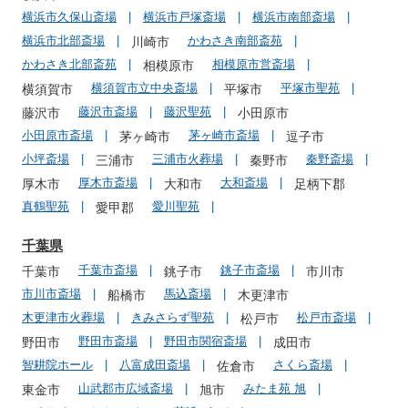
横浜市久保山斎場
横浜市戸塚斎場
横浜市南部斎場
横浜市北部斎場
かわさき南部斎苑
川崎市
かわさき北部斎苑
相模原市営斎場
相模原市
横須賀市立中央斎場
平塚市聖苑
横須賀市
平塚市
藤沢市斎場
藤沢聖苑
藤沢市
小田原市
小田原市斎場
茅ヶ崎市斎場
茅ヶ崎市
逗子市
小坪斎場
三浦市火葬場
秦野斎場
三浦市
秦野市
厚木市斎場
大和斎場
厚木市
大和市
足柄下郡
真鶴聖苑
愛川聖苑
愛甲郡
千葉県
千葉市斎場
銚子市斎場
千葉市
銚子市
市川市
市川市斎場
馬込斎場
船橋市
木更津市
木更津市火葬場
きみさらず聖苑
松戸市斎場
松戸市
野田市斎場
野田市関宿斎場
野田市
成田市
智耕院ホール
八富成田斎場
さくら斎場
佐倉市
山武郡市広域斎場
みたま苑 旭
東金市
旭市