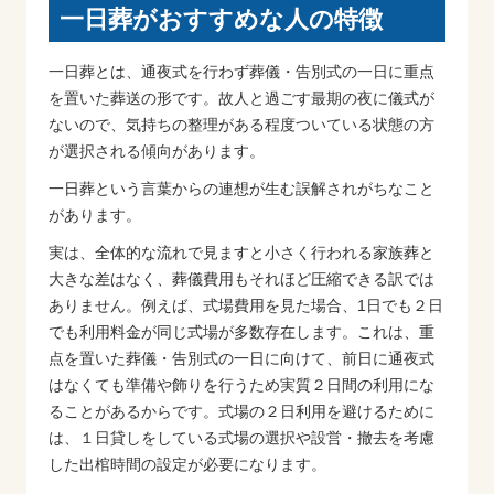
一日葬がおすすめな人の特徴
一日葬とは、通夜式を行わず葬儀・告別式の一日に重点
を置いた葬送の形です。故人と過ごす最期の夜に儀式が
ないので、気持ちの整理がある程度ついている状態の方
が選択される傾向があります。
一日葬という言葉からの連想が生む誤解されがちなこと
があります。
実は、全体的な流れで見ますと小さく行われる家族葬と
大きな差はなく、葬儀費用もそれほど圧縮できる訳では
ありません。例えば、式場費用を見た場合、1日でも２日
でも利用料金が同じ式場が多数存在します。これは、重
点を置いた葬儀・告別式の一日に向けて、前日に通夜式
はなくても準備や飾りを行うため実質２日間の利用にな
ることがあるからです。式場の２日利用を避けるために
は、１日貸しをしている式場の選択や設営・撤去を考慮
した出棺時間の設定が必要になります。