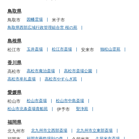
鳥取県
因幡霊場
鳥取市
米子市
鳥取県西部広域行政管理組合営 桜の苑
島根県
玉井斎場
松江市斎場
独松山霊苑
松江市
安来市
香川県
高松市庵治斎場
高松市斎場公園
高松市
高松市牟礼斎場
高松市やすらぎ苑
愛媛県
松山市斎場
松山市中島斎場
松山市
松山市北条斎場貴船苑
聖浄苑
伊予市
福岡県
北九州市立西部斎場
北九州市立東部斎場
北九州市
福岡市葬祭場刻の森
久留米市斎場