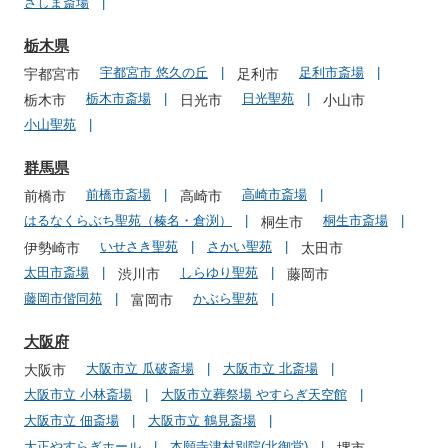
さしま斎場
栃木県
宇都宮市 悠久の丘
足利市斎場
宇都宮市
足利市
栃木市斎場
日光聖苑
栃木市
日光市
小山市
小山聖苑
群馬県
前橋市斎場
高崎市斎場
前橋市
高崎市
はるなくらぶち聖苑（榛名・倉渕）
桐生市斎場
桐生市
いせさき聖苑
さかい聖苑
伊勢崎市
太田市
太田市斎場
しらゆり聖苑
渋川市
藤岡市
藤岡市偕同苑
かぶら聖苑
富岡市
大阪府
大阪市立 瓜破斎場
大阪市立 北斎場
大阪市
大阪市立 小林斎場
大阪市立葬祭場 やすらぎ天空館
大阪市立 佃斎場
大阪市立 鶴見斎場
大正やすらぎホール
本願寺津村別院(北御堂)