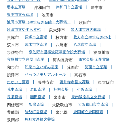
堺市
堺市立斎場
岸和田市立斎場
岸和田市
豊中市
豊中市立火葬場
池田市
池田市斎場（やすらぎ会館・火葬場）
吹田市
吹田市立やすらぎ苑
泉大津市営火葬場
泉大津市
貝塚市立斎場
枚方市立やすらぎの杜
貝塚市
枚方市
茨木市立斎場
八尾市立斎場
茨木市
八尾市
泉佐野市営檀波羅浄園付設火葬場
泉佐野市
寝屋川市
寝屋川市立寝屋川斎場
市営斎場 金剛霊殿
河内長野市
和泉市立いずみ霊園
箕面市立聖苑
和泉市
箕面市
せっつメモリアルホール
摂津市
高石市
たかいし斎場
藤井寺市営火葬場
藤井寺市
東大阪市
荒本斎場
岩田斎場
楠根斎場
小阪斎場
長瀬斎場
額田斎場
泉南阪南共立火葬場
泉南市
飯盛斎場
大阪狭山市立斎場
四條畷市
大阪狭山市
能勢町営斎場
忠岡町立忠岡斎場
豊能郡
泉北郡
岬町立淡輪火葬場
泉南郡