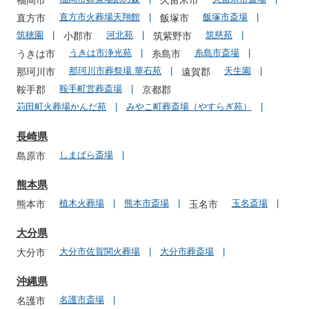
福岡市
久留米市
直方市火葬場天翔館
飯塚市斎場
直方市
飯塚市
筑穂園
河北苑
筑慈苑
小郡市
筑紫野市
うきは市浄光苑
糸島市斎場
うきは市
糸島市
那珂川市葬祭場 華石苑
天生園
那珂川市
遠賀郡
鞍手町営葬斎場
鞍手郡
京都郡
苅田町火葬場かんだ苑
みやこ町葬斎場（やすらぎ苑）
長崎県
しまばら斎場
島原市
熊本県
植木火葬場
熊本市斎場
玉名斎場
熊本市
玉名市
大分県
大分市佐賀関火葬場
大分市葬斎場
大分市
沖縄県
名護市斎場
名護市