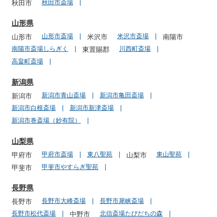
秋田市斎場
秋田市
山形県
山形市斎場
米沢市斎場
山形市
米沢市
南陽市
南陽市斎場しらぎく
川西町斎場
東置賜郡
高畠町斎場
新潟県
新潟市青山斎場
新潟市亀田斎場
新潟市
新潟市白根斎場
新潟市新津斎場
新潟市巻斎場（妙有院）
山梨県
甲府市斎場
東八聖苑
東山聖苑
甲府市
山梨市
甲斐市やすらぎ聖苑
甲斐市
長野県
長野市大峰斎場
長野市犀峡斎場
長野市
長野市松代斎場
北信斎場たびだちの森
中野市