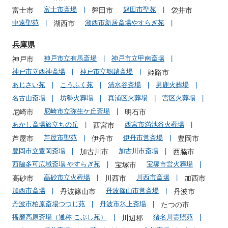
富士市斎場
磐田市聖苑
富士市
磐田市
袋井市
中遠聖苑
湖西市新居斎場やすらぎ苑
湖西市
兵庫県
神戸市立有馬斎場
神戸市立甲南斎場
神戸市
神戸市立西神斎場
神戸市立鵯越斎場
姫路市
あじさい苑
こうふく苑
清水谷斎場
男鹿火葬場
名古山斎場
坊勢火葬場
真浦区火葬場
宮区火葬場
尼崎市立弥生ケ丘斎場
尼崎市
明石市
あかし斎場旅立ちの丘
西宮市満池谷火葬場
西宮市
芦屋市聖苑
伊丹市営斎場
芦屋市
伊丹市
豊岡市
豊岡市立豊岡斎場
加古川市斎場
加古川市
西脇市
西脇多可広域斎場 やすらぎ苑
宝塚市営火葬場
宝塚市
高砂市立火葬場
川西市斎場
高砂市
川西市
加西市
加西市斎場
丹波篠山市営斎場
丹波篠山市
丹波市
丹波市柏原斎場つつじ苑
丹波市氷上斎場
たつの市
播磨高原斎場（通称 こぶし苑）
猪名川霊照苑
川辺郡