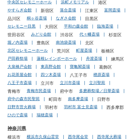
中央区セレモニーホール
浜町メモリアル
港区
やすらぎ会館
落合斎場
富岡斎場
新宿区
江東区
桐ヶ谷斎場
なぎさ会館
品川区
目黒区
セレモニー目黒
平和の森会館
臨海斎場
大田区
みどり会館
代々幡斎場
世田谷区
渋谷区
杉並区
堀ノ内斎場
南池袋斎場
豊島区
北区
北区セレモニーホール
町屋斎場
荒川区
板橋区
戸田葬祭場
蓮根レインボーホール
舟渡斎場
練馬区
大泉橋戸会館
東高野会館
寶亀閣斎場
葛飾区
お花茶屋会館
四ツ木斎場
楢原斎場
八王子市
八王子市斎場
立川市斎場
立川聖苑
立川市
青梅市民斎場
多磨葬祭場／日華斎場
青梅市
府中市
府中の森市民聖苑
南多摩斎場
町田市
日野市
日野市営火葬場
羽村市 富士見斎場
羽村市
西多摩郡
ひので斎場
瑞穂斎場
神奈川県
横浜市久保山霊堂
西寺尾会堂
西寺尾火葬場
横浜市