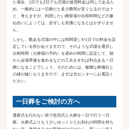
た場合、1日でも2日でも式場の使用料金は同じであるた
め、一般的には一日葬だと多少費用が安くなるのでは？
と、考えますが、利用したい葬祭場や出棺時間などの兼
ね合いによっては、必ずしも安価になるとはかぎりませ
ん。
しかし、数ある式場の中には時間貸しや1日での料金を設
定している所がありますので、そのような式場を選択し
出棺時間（火葬場の予約）を遅めの時間に設定して、朝
から会場準備を進めるなどの工夫をすれば利点ある一日
葬になることでしょう。そのためには、敏腕な葬儀社と
の縁が鍵になりますので、まずは当センターにお電話く
ださい。
一日葬をご検討の方へ
通夜式を行わない形で告別式と火葬を一日で行う一日
葬。火葬式よりもう少しゆっくりとお別れの時間を持ち