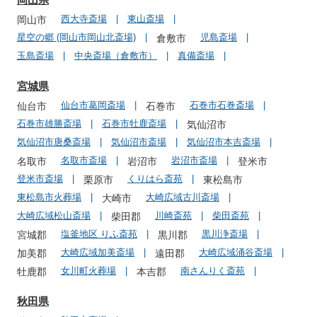
西大寺斎場
東山斎場
岡山市
星空の郷 (岡山市岡山北斎場)
児島斎場
倉敷市
玉島斎場
中央斎場（倉敷市）
真備斎場
宮城県
仙台市葛岡斎場
石巻市石巻斎場
仙台市
石巻市
石巻市雄勝斎場
石巻市牡鹿斎場
気仙沼市
気仙沼市唐桑斎場
気仙沼市斎場
気仙沼市本吉斎場
名取市斎場
岩沼市斎場
名取市
岩沼市
登米市
登米市斎場
くりはら斎苑
栗原市
東松島市
東松島市火葬場
大崎広域古川斎場
大崎市
大崎広域松山斎場
川崎斎苑
柴田斎苑
柴田郡
塩釜地区 りふ斎苑
黒川浄斎場
宮城郡
黒川郡
大崎広域加美斎場
大崎広域涌谷斎場
加美郡
遠田郡
女川町火葬場
南さんりく斎苑
牡鹿郡
本吉郡
秋田県