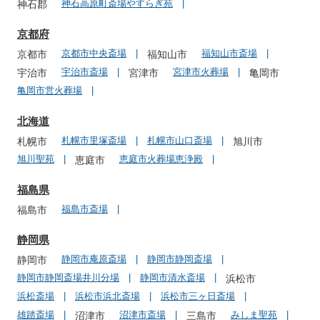
神石高原町斎場やすらぎ苑
神石郡
京都府
京都市中央斎場
福知山市斎場
京都市
福知山市
宇治市斎場
宮津市火葬場
宇治市
宮津市
亀岡市
亀岡市営火葬場
北海道
札幌市里塚斎場
札幌市山口斎場
札幌市
旭川市
旭川聖苑
恵庭市火葬場恵浄殿
恵庭市
福島県
福島市斎場
福島市
静岡県
静岡市庵原斎場
静岡市静岡斎場
静岡市
静岡市静岡斎場井川分場
静岡市清水斎場
浜松市
浜松斎場
浜松市浜北斎場
浜松市三ヶ日斎場
雄踏斎場
沼津市斎場
みしま聖苑
沼津市
三島市