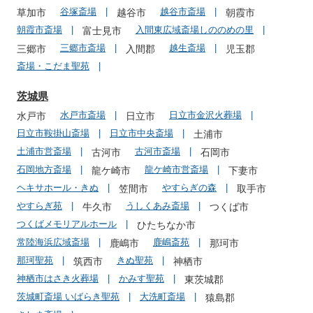
谷塚斎場
越谷市斎場
草加市
越谷市
朝霞市
朝霞市斎場
入間東広域斎場しののめの里
富士見市
三郷市斎場
越生斎場
三郷市
入間郡
児玉郡
斎場・こだま聖苑
茨城県
水戸市斎場
日立市金沢火葬場
水戸市
日立市
日立市鞍掛山斎場
日立市中央斎場
土浦市
土浦市営斎場
古河市斎場
古河市
石岡市
石岡地方斎場
龍ケ崎市営斎場
龍ケ崎市
下妻市
ヘキサホール・きぬ
やすらぎの森
笠間市
取手市
やすらぎ苑
うしくあみ斎場
牛久市
つくば市
つくばメモリアルホール
ひたちなか市
常陸海浜広域斎場
鹿嶋斎苑
鹿嶋市
那珂市
那珂聖苑
きぬ聖苑
筑西市
神栖市
神栖市はさき火葬場
かみす聖苑
東茨城郡
茨城町斎場 いばらき聖苑
大洗町斎場
猿島郡