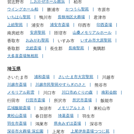
しおかぜホール茜浜
習志野市
柏市
ウイングホール柏
かつうら聖苑
勝浦市
市原市
いちはら聖苑
長狭地区火葬場
鴨川市
君津市
上総聖苑
浦安市斎場
印西斎場
浦安市
印西市
安房聖苑
山桑メモリアルホール
南房総市
匝瑳市
おみがわ聖苑
いすみ市大原聖苑
香取市
いすみ市
北総斎場
長南聖苑
香取郡
長生郡
夷隅郡
大多喜斎場無相苑
埼玉県
浦和斎場
さいたま市大宮聖苑
さいたま市
川越市
川越市斎場
川越市民聖苑やすらぎのさと
熊谷市
メモリアル彩雲
川口市めぐりの森
南彩会館
川口市
行田市斎場
所沢市斎場
行田市
所沢市
飯能市
広域飯能斎場
メモリアルトネ
加須市
東松山市
東松山斎場
埼葛斎場
春日部市
羽生市
羽生市斎場
県央みずほ斎場
鴻巣市
深谷市
深谷市火葬場 深丘園
上尾伊奈斎場つつじ苑
上尾市