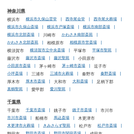
神奈川県
横浜市久保山霊堂
西寺尾会堂
西寺尾火葬場
横浜市
横浜市久保山斎場
横浜市戸塚斎場
横浜市南部斎場
横浜市北部斎場
かわさき南部斎苑
川崎市
かわさき北部斎苑
相模原市営斎場
相模原市
横須賀市立中央斎場
平塚市聖苑
横須賀市
平塚市
藤沢市斎場
藤沢聖苑
藤沢市
小田原市
小田原市斎場
茅ヶ崎市斎場
茅ヶ崎市
逗子市
小坪斎場
三浦市火葬場
秦野斎場
三浦市
秦野市
厚木市斎場
大和斎場
厚木市
大和市
足柄下郡
真鶴聖苑
愛川聖苑
愛甲郡
千葉県
千葉市斎場
銚子市斎場
千葉市
銚子市
市川市
市川市斎場
馬込斎場
船橋市
木更津市
木更津市火葬場
きみさらず聖苑
松戸市斎場
松戸市
野田市斎場
野田市関宿斎場
野田市
成田市