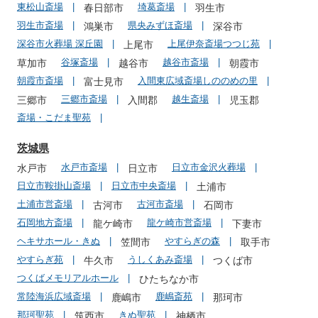
東松山斎場
埼葛斎場
春日部市
羽生市
羽生市斎場
県央みずほ斎場
鴻巣市
深谷市
深谷市火葬場 深丘園
上尾伊奈斎場つつじ苑
上尾市
谷塚斎場
越谷市斎場
草加市
越谷市
朝霞市
朝霞市斎場
入間東広域斎場しののめの里
富士見市
三郷市斎場
越生斎場
三郷市
入間郡
児玉郡
斎場・こだま聖苑
茨城県
水戸市斎場
日立市金沢火葬場
水戸市
日立市
日立市鞍掛山斎場
日立市中央斎場
土浦市
土浦市営斎場
古河市斎場
古河市
石岡市
石岡地方斎場
龍ケ崎市営斎場
龍ケ崎市
下妻市
ヘキサホール・きぬ
やすらぎの森
笠間市
取手市
やすらぎ苑
うしくあみ斎場
牛久市
つくば市
つくばメモリアルホール
ひたちなか市
常陸海浜広域斎場
鹿嶋斎苑
鹿嶋市
那珂市
那珂聖苑
きぬ聖苑
筑西市
神栖市