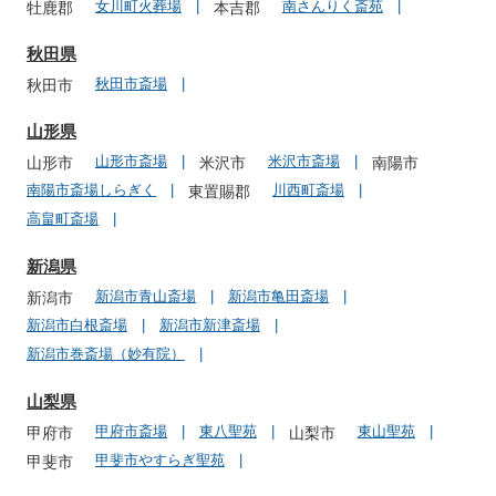
女川町火葬場
南さんりく斎苑
牡鹿郡
本吉郡
秋田県
秋田市斎場
秋田市
山形県
山形市斎場
米沢市斎場
山形市
米沢市
南陽市
南陽市斎場しらぎく
川西町斎場
東置賜郡
高畠町斎場
新潟県
新潟市青山斎場
新潟市亀田斎場
新潟市
新潟市白根斎場
新潟市新津斎場
新潟市巻斎場（妙有院）
山梨県
甲府市斎場
東八聖苑
東山聖苑
甲府市
山梨市
甲斐市やすらぎ聖苑
甲斐市