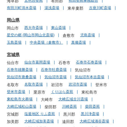
五色台聖苑
有田聖苑事務組合
海草郡
有田郡
有田川町清水斎場
湯浅斎場
古座川町斎場
東牟婁郡
岡山県
西大寺斎場
東山斎場
岡山市
星空の郷 (岡山市岡山北斎場)
児島斎場
倉敷市
玉島斎場
中央斎場（倉敷市）
真備斎場
宮城県
仙台市葛岡斎場
石巻市石巻斎場
仙台市
石巻市
石巻市雄勝斎場
石巻市牡鹿斎場
気仙沼市
気仙沼市唐桑斎場
気仙沼市斎場
気仙沼市本吉斎場
名取市斎場
岩沼市斎場
名取市
岩沼市
登米市
登米市斎場
くりはら斎苑
栗原市
東松島市
東松島市火葬場
大崎広域古川斎場
大崎市
大崎広域松山斎場
川崎斎苑
柴田斎苑
柴田郡
塩釜地区 りふ斎苑
黒川浄斎場
宮城郡
黒川郡
大崎広域加美斎場
大崎広域涌谷斎場
加美郡
遠田郡