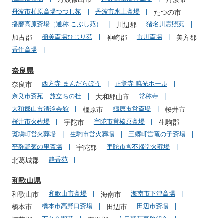
丹波市柏原斎場つつじ苑
丹波市氷上斎場
たつの市
播磨高原斎場（通称 こぶし苑）
猪名川霊照苑
川辺郡
稲美斎場ひじり苑
市川斎場
加古郡
神崎郡
美方郡
香住斎場
奈良県
西方寺 まんだらぼう
正覚寺 暁光ホール
奈良市
奈良市斎苑 旅立ちの杜
常称寺
大和郡山市
大和郡山市清浄会館
橿原市営斎場
橿原市
桜井市
桜井市火葬場
宇陀市営榛原斎場
宇陀市
生駒郡
斑鳩町営火葬場
生駒市営火葬場
三郷町営竜の子斎場
平群野菊の里斎場
宇陀市営不帰堂火葬場
宇陀郡
静香苑
北葛城郡
和歌山県
和歌山市斎場
海南市下津斎場
和歌山市
海南市
橋本市高野口斎場
田辺市斎場
橋本市
田辺市