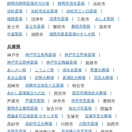
静岡市静岡斎場井川分場
静岡市清水斎場
浜松市
浜松斎場
浜松市浜北斎場
浜松市三ヶ日斎場
雄踏斎場
沼津市斎場
みしま聖苑
沼津市
三島市
富士市斎場
磐田市聖苑
富士市
磐田市
袋井市
中遠聖苑
湖西市新居斎場やすらぎ苑
湖西市
兵庫県
神戸市立有馬斎場
神戸市立甲南斎場
神戸市
神戸市立西神斎場
神戸市立鵯越斎場
姫路市
あじさい苑
こうふく苑
清水谷斎場
男鹿火葬場
名古山斎場
坊勢火葬場
真浦区火葬場
宮区火葬場
尼崎市立弥生ケ丘斎場
尼崎市
明石市
あかし斎場旅立ちの丘
西宮市満池谷火葬場
西宮市
芦屋市聖苑
伊丹市営斎場
芦屋市
伊丹市
豊岡市
豊岡市立豊岡斎場
加古川市斎場
加古川市
西脇市
西脇多可広域斎場 やすらぎ苑
宝塚市営火葬場
宝塚市
高砂市立火葬場
川西市斎場
高砂市
川西市
加西市
加西市斎場
丹波篠山市営斎場
丹波篠山市
丹波市