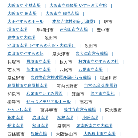
大阪市立 小林斎場
大阪市立葬祭場 やすらぎ天空館
大阪市立 佃斎場
大阪市立 鶴見斎場
大正やすらぎホール
本願寺津村別院(北御堂)
堺市
堺市立斎場
岸和田市立斎場
岸和田市
豊中市
豊中市立火葬場
池田市
池田市斎場（やすらぎ会館・火葬場）
吹田市
吹田市立やすらぎ苑
泉大津市営火葬場
泉大津市
貝塚市立斎場
枚方市立やすらぎの杜
貝塚市
枚方市
茨木市立斎場
八尾市立斎場
茨木市
八尾市
泉佐野市営檀波羅浄園付設火葬場
泉佐野市
寝屋川市
寝屋川市立寝屋川斎場
市営斎場 金剛霊殿
河内長野市
和泉市立いずみ霊園
箕面市立聖苑
和泉市
箕面市
せっつメモリアルホール
摂津市
高石市
たかいし斎場
藤井寺市営火葬場
藤井寺市
東大阪市
荒本斎場
岩田斎場
楠根斎場
小阪斎場
長瀬斎場
額田斎場
泉南阪南共立火葬場
泉南市
飯盛斎場
大阪狭山市立斎場
四條畷市
大阪狭山市