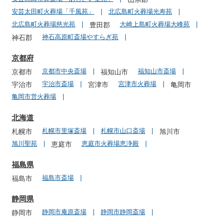
安芸太田町火葬場「千風苑」
北広島町火葬場光寿苑
北広島町火葬場慈光苑
大崎上島町火葬場大峰苑
豊田郡
神石高原町斎場やすらぎ苑
神石郡
京都府
京都市中央斎場
福知山市斎場
京都市
福知山市
宇治市斎場
宮津市火葬場
宇治市
宮津市
亀岡市
亀岡市営火葬場
北海道
札幌市里塚斎場
札幌市山口斎場
札幌市
旭川市
旭川聖苑
恵庭市火葬場恵浄殿
恵庭市
福島県
福島市斎場
福島市
静岡県
静岡市庵原斎場
静岡市静岡斎場
静岡市