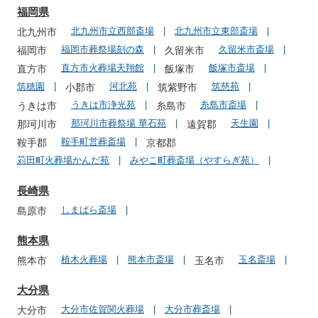
福岡県
北九州市立西部斎場
北九州市立東部斎場
北九州市
福岡市葬祭場刻の森
久留米市斎場
福岡市
久留米市
直方市火葬場天翔館
飯塚市斎場
直方市
飯塚市
筑穂園
河北苑
筑慈苑
小郡市
筑紫野市
うきは市浄光苑
糸島市斎場
うきは市
糸島市
那珂川市葬祭場 華石苑
天生園
那珂川市
遠賀郡
鞍手町営葬斎場
鞍手郡
京都郡
苅田町火葬場かんだ苑
みやこ町葬斎場（やすらぎ苑）
長崎県
しまばら斎場
島原市
熊本県
植木火葬場
熊本市斎場
玉名斎場
熊本市
玉名市
大分県
大分市佐賀関火葬場
大分市葬斎場
大分市