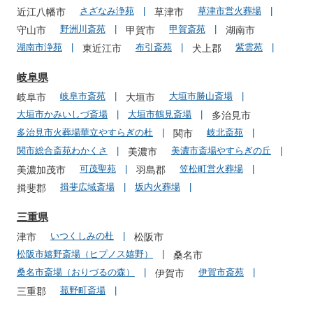
さざなみ浄苑
草津市営火葬場
近江八幡市
草津市
野洲川斎苑
甲賀斎苑
守山市
甲賀市
湖南市
湖南市浄苑
布引斎苑
紫雲苑
東近江市
犬上郡
岐阜県
岐阜市斎苑
大垣市勝山斎場
岐阜市
大垣市
大垣市かみいしづ斎場
大垣市鶴見斎場
多治見市
多治見市火葬場華立やすらぎの杜
岐北斎苑
関市
関市総合斎苑わかくさ
美濃市斎場やすらぎの丘
美濃市
可茂聖苑
笠松町営火葬場
美濃加茂市
羽島郡
揖斐広域斎場
坂内火葬場
揖斐郡
三重県
いつくしみの杜
津市
松阪市
松阪市嬉野斎場（ヒプノス嬉野）
桑名市
桑名市斎場（おりづるの森）
伊賀市斎苑
伊賀市
菰野町斎場
三重郡