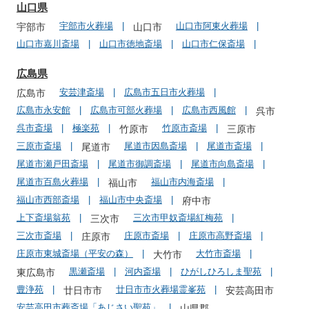
山口県
宇部市火葬場
山口市阿東火葬場
宇部市
山口市
山口市嘉川斎場
山口市徳地斎場
山口市仁保斎場
広島県
安芸津斎場
広島市五日市火葬場
広島市
広島市永安館
広島市可部火葬場
広島市西風館
呉市
呉市斎場
極楽苑
竹原市斎場
竹原市
三原市
三原市斎場
尾道市因島斎場
尾道市斎場
尾道市
尾道市瀬戸田斎場
尾道市御調斎場
尾道市向島斎場
尾道市百島火葬場
福山市内海斎場
福山市
福山市西部斎場
福山市中央斎場
府中市
上下斎場翁苑
三次市甲奴斎場紅梅苑
三次市
三次市斎場
庄原市斎場
庄原市高野斎場
庄原市
庄原市東城斎場（平安の森）
大竹市斎場
大竹市
黒瀬斎場
河内斎場
ひがしひろしま聖苑
東広島市
豊浄苑
廿日市市火葬場霊峯苑
廿日市市
安芸高田市
安芸高田市葬斎場「あじさい聖苑」
山県郡