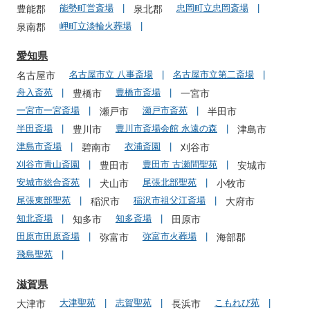
能勢町営斎場
忠岡町立忠岡斎場
豊能郡
泉北郡
岬町立淡輪火葬場
泉南郡
愛知県
名古屋市立 八事斎場
名古屋市立第二斎場
名古屋市
舟入斎苑
豊橋市斎場
豊橋市
一宮市
一宮市一宮斎場
瀬戸市斎苑
瀬戸市
半田市
半田斎場
豊川市斎場会館 永遠の森
豊川市
津島市
津島市斎場
衣浦斎園
碧南市
刈谷市
刈谷市青山斎園
豊田市 古瀬間聖苑
豊田市
安城市
安城市総合斎苑
尾張北部聖苑
犬山市
小牧市
尾張東部聖苑
稲沢市祖父江斎場
稲沢市
大府市
知北斎場
知多斎場
知多市
田原市
田原市田原斎場
弥富市火葬場
弥富市
海部郡
飛島聖苑
滋賀県
大津聖苑
志賀聖苑
こもれび苑
大津市
長浜市