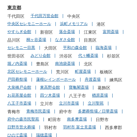
東京都
千代田万世会館
千代田区
中央区
中央区セレモニーホール
浜町メモリアル
港区
やすらぎ会館
落合斎場
富岡斎場
新宿区
江東区
桐ヶ谷斎場
なぎさ会館
品川区
目黒区
セレモニー目黒
平和の森会館
臨海斎場
大田区
みどり会館
代々幡斎場
世田谷区
渋谷区
杉並区
堀ノ内斎場
南池袋斎場
豊島区
北区
北区セレモニーホール
町屋斎場
荒川区
板橋区
戸田葬祭場
蓮根レインボーホール
舟渡斎場
練馬区
大泉橋戸会館
東高野会館
寶亀閣斎場
葛飾区
お花茶屋会館
四ツ木斎場
楢原斎場
八王子市
八王子市斎場
立川市斎場
立川聖苑
立川市
青梅市民斎場
多磨葬祭場／日華斎場
青梅市
府中市
府中の森市民聖苑
南多摩斎場
町田市
日野市
日野市営火葬場
羽村市 富士見斎場
羽村市
西多摩郡
ひので斎場
瑞穂斎場