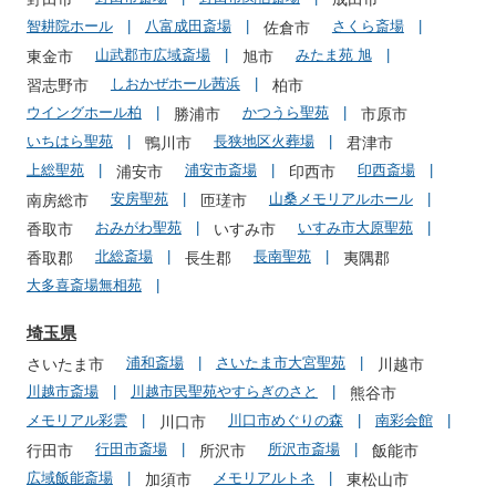
智耕院ホール
八富成田斎場
さくら斎場
佐倉市
山武郡市広域斎場
みたま苑 旭
東金市
旭市
しおかぜホール茜浜
習志野市
柏市
ウイングホール柏
かつうら聖苑
勝浦市
市原市
いちはら聖苑
長狭地区火葬場
鴨川市
君津市
上総聖苑
浦安市斎場
印西斎場
浦安市
印西市
安房聖苑
山桑メモリアルホール
南房総市
匝瑳市
おみがわ聖苑
いすみ市大原聖苑
香取市
いすみ市
北総斎場
長南聖苑
香取郡
長生郡
夷隅郡
大多喜斎場無相苑
埼玉県
浦和斎場
さいたま市大宮聖苑
さいたま市
川越市
川越市斎場
川越市民聖苑やすらぎのさと
熊谷市
メモリアル彩雲
川口市めぐりの森
南彩会館
川口市
行田市斎場
所沢市斎場
行田市
所沢市
飯能市
広域飯能斎場
メモリアルトネ
加須市
東松山市