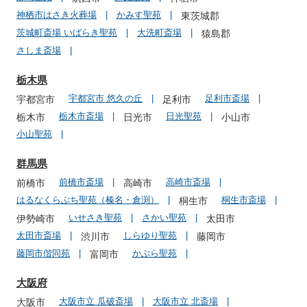
神栖市はさき火葬場
かみす聖苑
東茨城郡
茨城町斎場 いばらき聖苑
大洗町斎場
猿島郡
さしま斎場
栃木県
宇都宮市 悠久の丘
足利市斎場
宇都宮市
足利市
栃木市斎場
日光聖苑
栃木市
日光市
小山市
小山聖苑
群馬県
前橋市斎場
高崎市斎場
前橋市
高崎市
はるなくらぶち聖苑（榛名・倉渕）
桐生市斎場
桐生市
いせさき聖苑
さかい聖苑
伊勢崎市
太田市
太田市斎場
しらゆり聖苑
渋川市
藤岡市
藤岡市偕同苑
かぶら聖苑
富岡市
大阪府
大阪市立 瓜破斎場
大阪市立 北斎場
大阪市