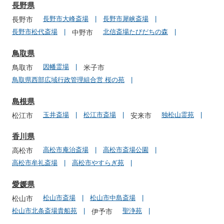
長野県
長野市大峰斎場
長野市犀峡斎場
長野市
長野市松代斎場
北信斎場たびだちの森
中野市
鳥取県
因幡霊場
鳥取市
米子市
鳥取県西部広域行政管理組合営 桜の苑
島根県
玉井斎場
松江市斎場
独松山霊苑
松江市
安来市
香川県
高松市庵治斎場
高松市斎場公園
高松市
高松市牟礼斎場
高松市やすらぎ苑
愛媛県
松山市斎場
松山市中島斎場
松山市
松山市北条斎場貴船苑
聖浄苑
伊予市